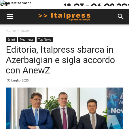
Home
Esteri
Esteri
Med news
Top News
Editoria, Italpress sbarca in
Azerbaigian e sigla accordo
con AnewZ
30 Luglio 2025