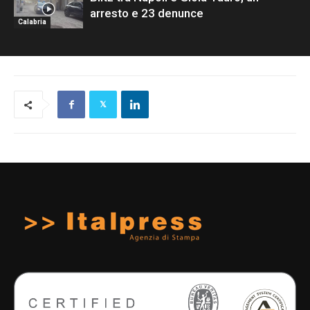
arresto e 23 denunce
Calabria