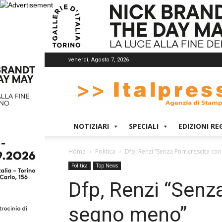
venerdì, Agosto 7, 2026
Italpress
NOTIZIARI
SPECIALI
EDIZIONI RE
Home
Politica
Dfp, Renzi “Senza Pnrr crescita c
Politica
Top News
Dfp, Renzi “Senz
segno meno”