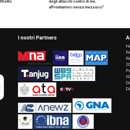
Stretto
degli attacchi contro di me,
affrontiamoci senza mezzucci”
I nostri Partners
A
He
Re
Re
2
Pa
I
Di
Di