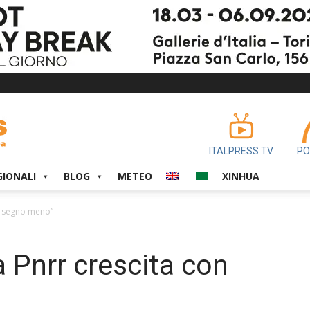
ITALPRESS TV
PO
GIONALI
BLOG
METEO
XINHUA
on segno meno”
a Pnrr crescita con