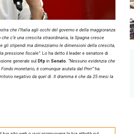
ra che l’Italia agli occhi del governo e della maggioranza
o che c’è una crescita straordinaria, la Spagna cresce
re gli stipendi ma dimezziamo le dimensioni della crescita,
 la pressione fiscale”
. Lo ha detto il leader e senatore di
ssione generale sul
Dfp
in
Senato.
“Nessuno evidenzia che
dal Fondo monetario, è comunque aiutata dal Pnrr”
ha
rritorio negativo da quel dì. Il dramma è che da 25 mesi la
l tuo sito web o vuoi promuovere la tua attività sul