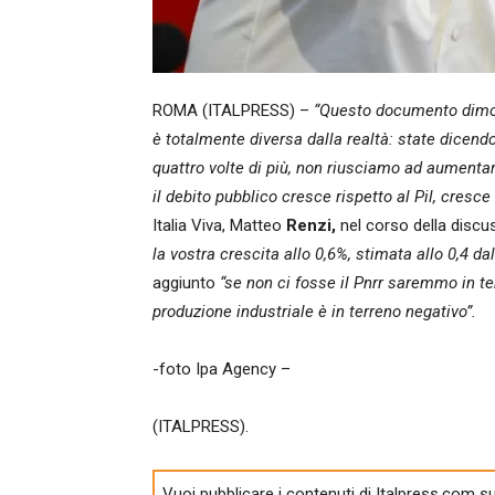
ROMA (ITALPRESS) –
“Questo documento dimost
è totalmente diversa dalla realtà: state dicend
quattro volte di più, non riusciamo ad aumenta
il debito pubblico cresce rispetto al Pil, cresce
Italia Viva, Matteo
Renzi,
nel corso della discu
la vostra crescita allo 0,6%, stimata allo 0,4 
aggiunto
“se non ci fosse il Pnrr saremmo in te
produzione industriale è in terreno negativo”.
-foto Ipa Agency –
(ITALPRESS).
Vuoi pubblicare i contenuti di Italpress.com su