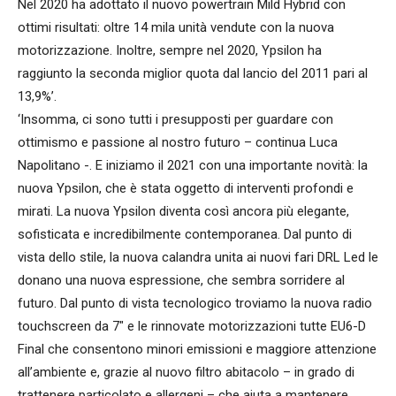
Nel 2020 ha adottato il nuovo powertrain Mild Hybrid con
ottimi risultati: oltre 14 mila unità vendute con la nuova
motorizzazione. Inoltre, sempre nel 2020, Ypsilon ha
raggiunto la seconda miglior quota dal lancio del 2011 pari al
13,9%’.
‘Insomma, ci sono tutti i presupposti per guardare con
ottimismo e passione al nostro futuro – continua Luca
Napolitano -. E iniziamo il 2021 con una importante novità: la
nuova Ypsilon, che è stata oggetto di interventi profondi e
mirati. La nuova Ypsilon diventa così ancora più elegante,
sofisticata e incredibilmente contemporanea. Dal punto di
vista dello stile, la nuova calandra unita ai nuovi fari DRL Led le
donano una nuova espressione, che sembra sorridere al
futuro. Dal punto di vista tecnologico troviamo la nuova radio
touchscreen da 7″ e le rinnovate motorizzazioni tutte EU6-D
Final che consentono minori emissioni e maggiore attenzione
all’ambiente e, grazie al nuovo filtro abitacolo – in grado di
trattenere particolato e allergeni – che aiuta a mantenere