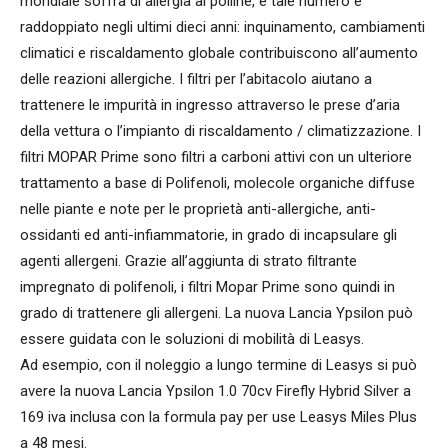
mondiale soffra di allergia al polline, e tale numero è
raddoppiato negli ultimi dieci anni: inquinamento, cambiamenti
climatici e riscaldamento globale contribuiscono all’aumento
delle reazioni allergiche. I filtri per l’abitacolo aiutano a
trattenere le impurità in ingresso attraverso le prese d’aria
della vettura o l’impianto di riscaldamento / climatizzazione. I
filtri MOPAR Prime sono filtri a carboni attivi con un ulteriore
trattamento a base di Polifenoli, molecole organiche diffuse
nelle piante e note per le proprietà anti-allergiche, anti-
ossidanti ed anti-infiammatorie, in grado di incapsulare gli
agenti allergeni. Grazie all’aggiunta di strato filtrante
impregnato di polifenoli, i filtri Mopar Prime sono quindi in
grado di trattenere gli allergeni. La nuova Lancia Ypsilon può
essere guidata con le soluzioni di mobilità di Leasys.
Ad esempio, con il noleggio a lungo termine di Leasys si può
avere la nuova Lancia Ypsilon 1.0 70cv Firefly Hybrid Silver a
169 iva inclusa con la formula pay per use Leasys Miles Plus
a 48 mesi.