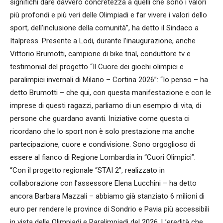
significhi dare davvero concretezza a quelli che sono i valori
più profondi e più veri delle Olimpiadi e far vivere i valori dello
sport, dell’inclusione della comunità”, ha detto il Sindaco a
Italpress. Presente a Lodi, durante l’inaugurazione, anche
Vittorio Brumotti, campione di bike trial, conduttore tv e
testimonial del progetto “Il Cuore dei giochi olimpici e
paralimpici invernali di Milano – Cortina 2026”: “Io penso – ha
detto Brumotti – che qui, con questa manifestazione e con le
imprese di questi ragazzi, parliamo di un esempio di vita, di
persone che guardano avanti. Iniziative come questa ci
ricordano che lo sport non è solo prestazione ma anche
partecipazione, cuore e condivisione. Sono orgoglioso di
essere al fianco di Regione Lombardia in “Cuori Olimpici”.
“Con il progetto regionale “STAI 2″, realizzato in
collaborazione con l’assessore Elena Lucchini – ha detto
ancora Barbara Mazzali – abbiamo già stanziato 6 milioni di
euro per rendere le province di Sondrio e Pavia più accessibili
in vista delle Olimpiadi e Paralimpiadi del 2026. L’eredità che