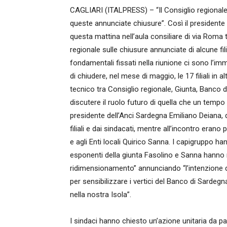
CAGLIARI (ITALPRESS) – “Il Consiglio regionale 
queste annunciate chiusure”. Così il presidente 
questa mattina nell’aula consiliare di via Roma t
regionale sulle chiusure annunciate di alcune filia
fondamentali fissati nella riunione ci sono l’
di chiudere, nel mese di maggio, le 17 filiali in a
tecnico tra Consiglio regionale, Giunta, Banco d
discutere il ruolo futuro di quella che un tempo 
presidente dell’Anci Sardegna Emiliano Deiana, d
filiali e dai sindacati, mentre all’incontro eran
e agli Enti locali Quirico Sanna. I capigruppo ha
esponenti della giunta Fasolino e Sanna hanno rib
ridimensionamento” annunciando “l’intenzione da
per sensibilizzare i vertici del Banco di Sardegn
nella nostra Isola”.
I sindaci hanno chiesto un’azione unitaria da p