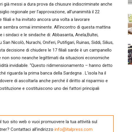
ri già messi a dura prova da chiusure indiscriminate anche
siglio regionale per l’approvazione, all’unanimità il 22
e filiali e ha invitato ancora una volta a lavorare
e sembra ormai imminente. All’incontro di questa mattina
 e i sindaci e le sindache di: Abbasanta, Anela,Bultei,
 Nicolò, Nurachi, Oniferi, Putifigari, Ruinas, Siddi, Silius,
uesta decisione di chiudere le 17 filiali sarde è un campanello
 che non sono neanche legittimati da situazioni economiche
solidità invidiabile. “Questo ridimensionamento – hanno detto
ché riguarda la prima banca della Sardegna . L’isola ha il
l dovere di ascoltarla anche perché il diritto al risparmio e
ostituzione e costituiscono uno dei fattori principali
l tuo sito web o vuoi promuovere la tua attività sul
tner? Contattaci all'indirizzo
info@italpress.com