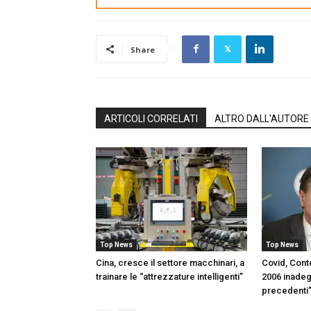
Share
ARTICOLI CORRELATI
ALTRO DALL'AUTORE
Top News
Top News
Cina, cresce il settore macchinari, a
Covid, Con
trainare le “attrezzature intelligenti”
2006 inadeg
precedenti