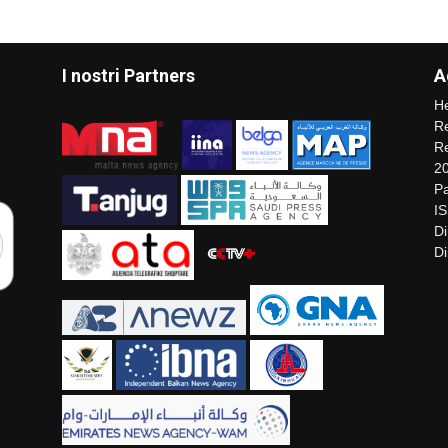
I nostri Partners
A
He
Re
Re
2
Pa
I
Di
Di