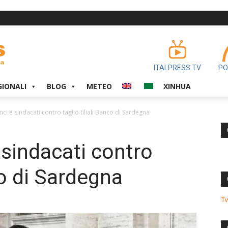
ITALPRESS TV
PO
GIONALI
BLOG
METEO
XINHUA
nci e sindacati contro taglio filiali Banco di Sardegna
 sindacati contro
co di Sardegna
T