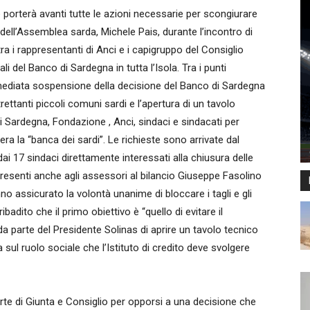
porterà avanti tutte le azioni necessarie per scongiurare
dell’Assemblea sarda, Michele Pais, durante l’incontro di
ra i rappresentanti di Anci e i capigruppo del Consiglio
li del Banco di Sardegna in tutta l’Isola. Tra i punti
immediata sospensione della decisione del Banco di Sardegna
ltrettanti piccoli comuni sardi e l’apertura di un tavolo
i Sardegna, Fondazione , Anci, sindaci e sindacati per
era la “banca dei sardi”. Le richieste sono arrivate dal
ai 17 sindaci direttamente interessati alla chiusura delle
o presenti anche agli assessori al bilancio Giuseppe Fasolino
nno assicurato la volontà unanime di bloccare i tagli e gli
adito che il primo obiettivo è “quello di evitare il
 parte del Presidente Solinas di aprire un tavolo tecnico
a sul ruolo sociale che l’Istituto di credito deve svolgere
arte di Giunta e Consiglio per opporsi a una decisione che