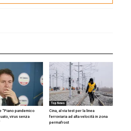
Top News
te “Piano pandemico
Cina, al via test per la linea
uato, virus senza
ferroviaria ad alta velocità in zona
”
permafrost