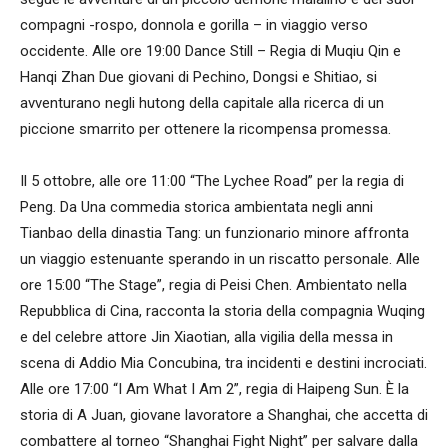
compagni -rospo, donnola e gorilla – in viaggio verso
occidente. Alle ore 19:00 Dance Still – Regia di Muqiu Qin e
Hanqi Zhan Due giovani di Pechino, Dongsi e Shitiao, si
avventurano negli hutong della capitale alla ricerca di un
piccione smarrito per ottenere la ricompensa promessa.
Il 5 ottobre, alle ore 11:00 “The Lychee Road” per la regia di
Peng. Da Una commedia storica ambientata negli anni
Tianbao della dinastia Tang: un funzionario minore affronta
un viaggio estenuante sperando in un riscatto personale. Alle
ore 15:00 “The Stage”, regia di Peisi Chen. Ambientato nella
Repubblica di Cina, racconta la storia della compagnia Wuqing
e del celebre attore Jin Xiaotian, alla vigilia della messa in
scena di Addio Mia Concubina, tra incidenti e destini incrociati.
Alle ore 17:00 “I Am What I Am 2”, regia di Haipeng Sun. È la
storia di A Juan, giovane lavoratore a Shanghai, che accetta di
combattere al torneo “Shanghai Fight Night” per salvare dalla