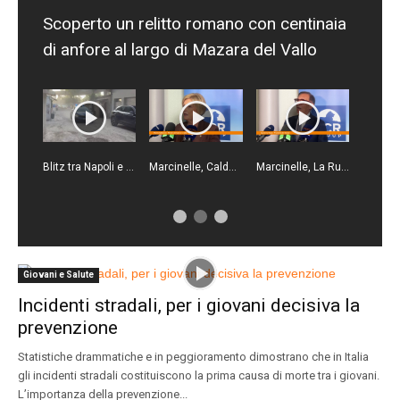
Scoperto un relitto romano con centinaia
di anfore al largo di Mazara del Vallo
Blitz tra Napoli e Gioia Tauro, un arresto e 23 denunce
Marcinelle, Calderone "Il lavoro deve essere più sicuro"
Marcinelle, La Russa "Punto di svolta per la sicurezza sul lavoro"
Giovani e Salute
Incidenti stradali, per i giovani decisiva la
prevenzione
Statistiche drammatiche e in peggioramento dimostrano che in Italia
gli incidenti stradali costituiscono la prima causa di morte tra i giovani.
L’importanza della prevenzione...