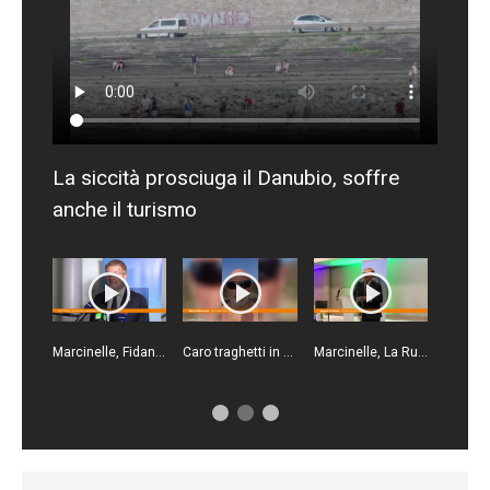
La siccità prosciuga il Danubio, soffre
anche il turismo
Marcinelle, Fidanza "Istituita giornata europea vittime sul lavoro l'8 agosto”
Caro traghetti in Sicilia, Mazzocchi "Basta, bisogna fermare questo scempio"
Marcinelle, La Russa "Sicurezza sul lavoro sia priorità per tutti"