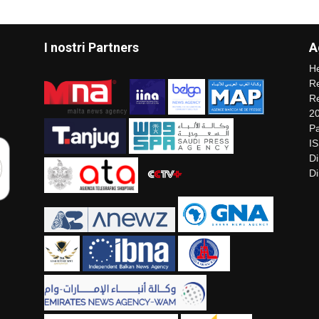
I nostri Partners
A
He
Re
Re
2
Pa
I
Di
Di