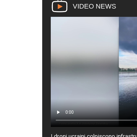
VIDEO NEWS
I droni ucraini colpiscono infrast