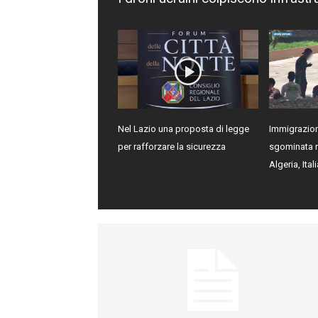
Nel Lazio una proposta di legge
Immigrazion
per rafforzare la sicurezza
sgominata re
Algeria, Ital