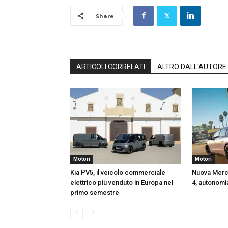
Share
ARTICOLI CORRELATI
ALTRO DALL'AUTORE
Motori
Motori
Kia PV5, il veicolo commerciale
Nuova Mer
elettrico più venduto in Europa nel
4, autonomia
primo semestre