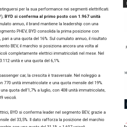
inguersi per la sua performance nei segmenti elettrificati.
),
BYD si conferma al primo posto con 1.967 unità
mulato annuo, il brand mantiene la leadership con una
 segmento PHEV, BYD consolida la prima posizione con
o, pari a una quota del 16%. Sul cumulato annuo, il risultato
mento BEV, il marchio si posiziona ancora una volta al
icoli completamente elettrici immatricolati nel mese. Nel
3.112 unità e una quota del 6,1%.
passenger car, la crescita è trasversale. Nel noleggio a
on 770 unità immatricolate e una quota mensile del 19%.
 una quota dell’1,7% a luglio, con 408 unità immatricolate,
 veicoli.
ttrici, BYD si conferma leader nel segmento BEV, grazie a
sile del 33,5%. Il dato rafforza la posizione del marchio