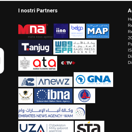
I nostri Partners
A
He
Re
Re
2
Pa
I
Di
Di