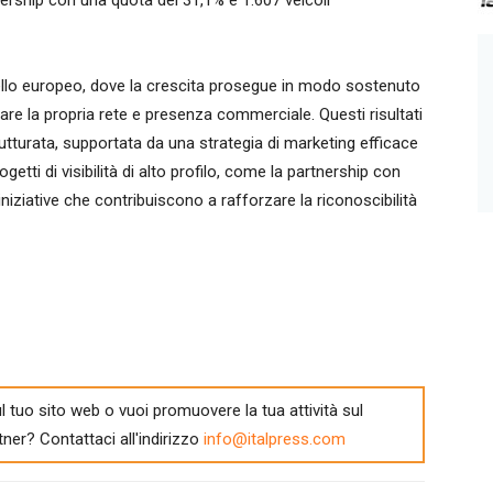
rship con una quota del 31,1% e 1.607 veicoli
vello europeo, dove la crescita prosegue in modo sostenuto
re la propria rete e presenza commerciale. Questi risultati
utturata, supportata da una strategia di marketing efficace
etti di visibilità di alto profilo, come la partnership con
 iniziative che contribuiscono a rafforzare la riconoscibilità
l tuo sito web o vuoi promuovere la tua attività sul
tner? Contattaci all'indirizzo
info@italpress.com