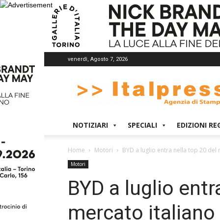
venerdì, Agosto 7, 2026
Italpress
NOTIZIARI
SPECIALI
EDIZIONI RE
Home
Motori
BYD a luglio entra nella top 20 del
Motori
BYD a luglio entr
mercato italiano