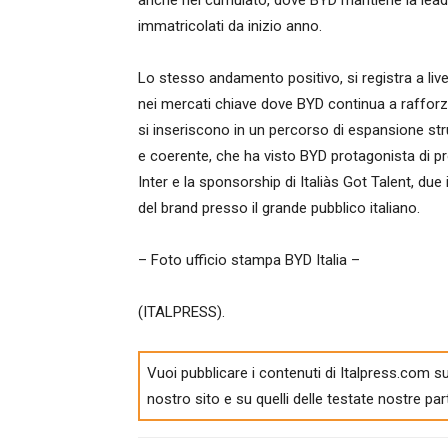
anche nel cumulato, dove BYD mantiene la leade
immatricolati da inizio anno.
Lo stesso andamento positivo, si registra a li
nei mercati chiave dove BYD continua a rafforza
si inseriscono in un percorso di espansione str
e coerente, che ha visto BYD protagonista di prog
Inter e la sponsorship di Italiàs Got Talent, due
del brand presso il grande pubblico italiano.
– Foto ufficio stampa BYD Italia –
(ITALPRESS).
Vuoi pubblicare i contenuti di Italpress.com su
nostro sito e su quelli delle testate nostre par