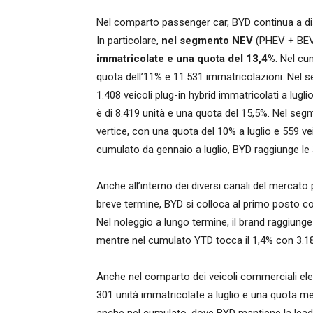
Nel comparto passenger car, BYD continua a dist
In particolare,
nel segmento NEV
(PHEV + BEV
immatricolate e una quota del 13,4%
. Nel cu
quota dell’11% e 11.531 immatricolazioni. Nel
1.408 veicoli plug-in hybrid immatricolati a lugli
è di 8.419 unità e una quota del 15,5%. Nel seg
vertice, con una quota del 10% a luglio e 559 ve
cumulato da gennaio a luglio, BYD raggiunge le 
Anche all’interno dei diversi canali del mercato 
breve termine, BYD si colloca al primo posto c
Nel noleggio a lungo termine, il brand raggiunge
mentre nel cumulato YTD tocca il 1,4% con 3.189
Anche nel comparto dei veicoli commerciali ele
301 unità immatricolate a luglio e una quota men