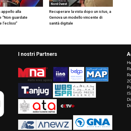
Nord Ovest
a appello alla
Recuperare la vista dopo un ictus, a
e “Non guardate
Genova un modello vincente di
 l’eclissi”
sanità digitale
I nostri Partners
A
He
Re
Re
2
Pa
I
Di
Di