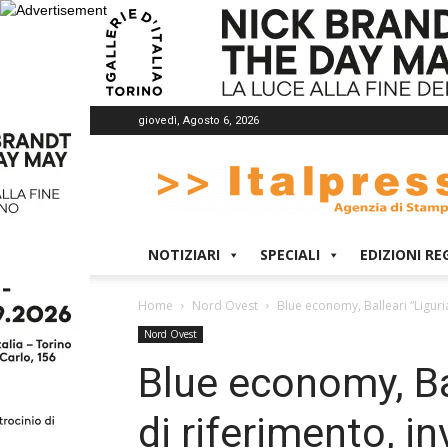
giovedì, Agosto 6, 2026
Italpress
NOTIZIARI
SPECIALI
EDIZIONI RE
Home
Nord Ovest
Blue economy, Balleari “Liguri
Nord Ovest
Blue economy, Ba
di riferimento, in