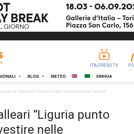
ITALPRESS TV
PO
GIONALI
BLOG
METEO
XINHUA
a punto di riferimento, investire nelle competenze per crescere”
lleari “Liguria punto
vestire nelle