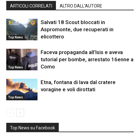
ARTICOLI CORRELATI
ALTRO DALL'AUTORE
Salvati 18 Scout bloccati in
Aspromonte, due recuperati in
elicottero
Top News
Faceva propaganda all’Isis e aveva
tutorial per bombe, arrestato 16enne a
Como
Top News
Etna, fontana di lava dal cratere
voragine e voli dirottati
Top News
Top News su Facebook