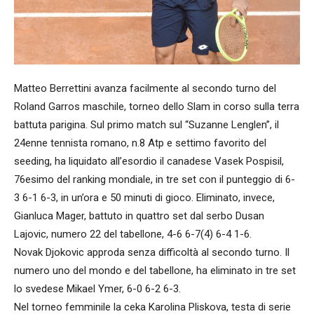
Matteo Berrettini avanza facilmente al secondo turno del
Roland Garros maschile, torneo dello Slam in corso sulla terra
battuta parigina. Sul primo match sul “Suzanne Lenglen”, il
24enne tennista romano, n.8 Atp e settimo favorito del
seeding, ha liquidato all’esordio il canadese Vasek Pospisil,
76esimo del ranking mondiale, in tre set con il punteggio di 6-
3 6-1 6-3, in un’ora e 50 minuti di gioco. Eliminato, invece,
Gianluca Mager, battuto in quattro set dal serbo Dusan
Lajovic, numero 22 del tabellone, 4-6 6-7(4) 6-4 1-6.
Novak Djokovic approda senza difficoltà al secondo turno. Il
numero uno del mondo e del tabellone, ha eliminato in tre set
lo svedese Mikael Ymer, 6-0 6-2 6-3.
Nel torneo femminile la ceka Karolina Pliskova, testa di serie