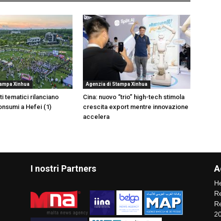
tampa Xinhua
Agenzia di Stampa Xinhua
i tematici rilanciano
Cina: nuovo “trio” high-tech stimola
onsumi a Hefei (1)
crescita export mentre innovazione
accelera
I nostri Partners
A
He
Re
Re
2