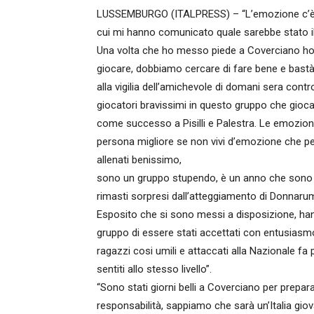
LUSSEMBURGO (ITALPRESS) – “L’emozione c’è s
cui mi hanno comunicato quale sarebbe stato i
Una volta che ho messo piede a Coverciano h
giocare, dobbiamo cercare di fare bene e bastà”. L
alla vigilia dell’amichevole di domani sera cont
giocatori bravissimi in questo gruppo che giocan
come successo a Pisilli e Palestra. Le emozioni
persona migliore se non vivi d’emozione che pers
allenati benissimo,
sono un gruppo stupendo, è un anno che sono 
rimasti sorpresi dall’atteggiamento di Donnaru
Esposito che si sono messi a disposizione, hann
gruppo di essere stati accettati con entusiasm
ragazzi cosi umili e attaccati alla Nazionale fa 
sentiti allo stesso livello”.
“Sono stati giorni belli a Coverciano per prepar
responsabilità, sappiamo che sarà un’Italia gio