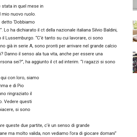
tata in quel mese in
l mio nuovo ruolo.
o detto ‘Dobbiamo
o ha dichiarato il ct della nazionale italiana Silvio Baldini,
ro il Lussemburgo. “C’è tanto su cui lavorare, ci sono
o già in serie A, sono pronti per arrivare nel grande calcio
? Danno il senso ala tua vita, anche per essere una
ona sei?”, ha aggiunto il ct ad interim. “I ragazzi si sono
qui con loro, siamo
mma e di Pio
o ringraziato il
o. Vedere questi
piacere, si sono
are queste due partite, c’è un senso di grande
vane ma molto valida, non vediamo l’ora di giocare domani”