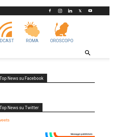
DCAST
ROMA
OROSCOPO
Top News su Facebook
Top News su Twitter
weets