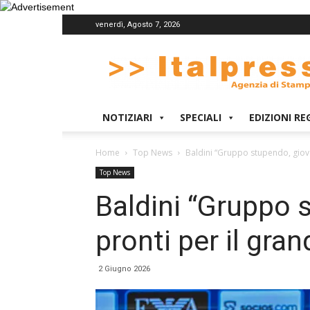
venerdì, Agosto 7, 2026
Italpress
NOTIZIARI
SPECIALI
EDIZIONI RE
Home
Top News
Baldini “Gruppo stupendo, giova
Top News
Baldini “Gruppo 
pronti per il gran
2 Giugno 2026