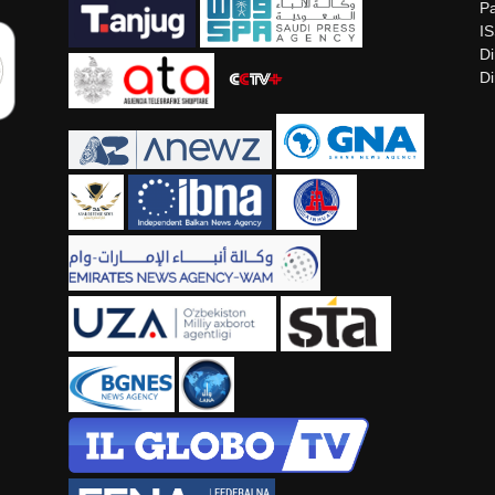
Pa
I
Di
Di