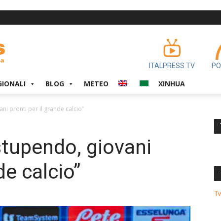
ITALPRESS TV
PO
GIONALI
BLOG
METEO
XINHUA
ni pronti per il grande calcio”
stupendo, giovani
de calcio”
T