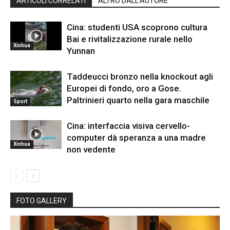
ARTICOLI CORRELATI
ALTRO DALL'AUTORE
Cina: studenti USA scoprono cultura
Bai e rivitalizzazione rurale nello
Xinhua
Yunnan
Taddeucci bronzo nella knockout agli
Europei di fondo, oro a Gose.
Paltrinieri quarto nella gara maschile
Sport
Cina: interfaccia visiva cervello-
computer dà speranza a una madre
Xinhua
non vedente
FOTO GALLERY