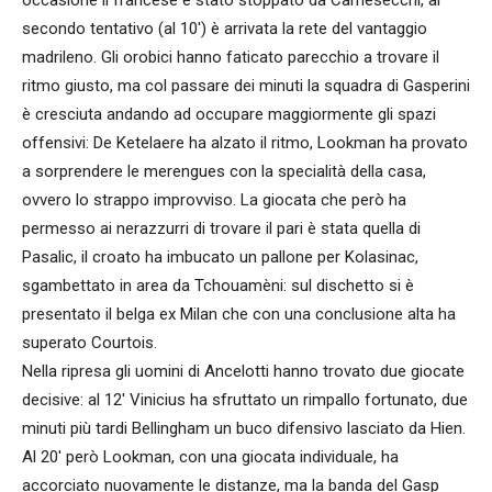
secondo tentativo (al 10′) è arrivata la rete del vantaggio
madrileno. Gli orobici hanno faticato parecchio a trovare il
ritmo giusto, ma col passare dei minuti la squadra di Gasperini
è cresciuta andando ad occupare maggiormente gli spazi
offensivi: De Ketelaere ha alzato il ritmo, Lookman ha provato
a sorprendere le merengues con la specialità della casa,
ovvero lo strappo improvviso. La giocata che però ha
permesso ai nerazzurri di trovare il pari è stata quella di
Pasalic, il croato ha imbucato un pallone per Kolasinac,
sgambettato in area da Tchouamèni: sul dischetto si è
presentato il belga ex Milan che con una conclusione alta ha
superato Courtois.
Nella ripresa gli uomini di Ancelotti hanno trovato due giocate
decisive: al 12′ Vinicius ha sfruttato un rimpallo fortunato, due
minuti più tardi Bellingham un buco difensivo lasciato da Hien.
Al 20′ però Lookman, con una giocata individuale, ha
accorciato nuovamente le distanze, ma la banda del Gasp