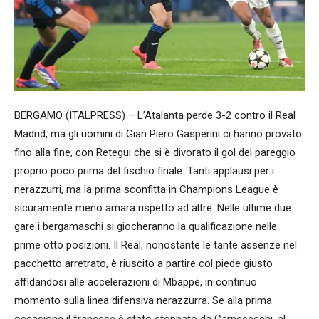
BERGAMO (ITALPRESS) – L’Atalanta perde 3-2 contro il Real
Madrid, ma gli uomini di Gian Piero Gasperini ci hanno provato
fino alla fine, con Retegui che si è divorato il gol del pareggio
proprio poco prima del fischio finale. Tanti applausi per i
nerazzurri, ma la prima sconfitta in Champions League è
sicuramente meno amara rispetto ad altre. Nelle ultime due
gare i bergamaschi si giocheranno la qualificazione nelle
prime otto posizioni. Il Real, nonostante le tante assenze nel
pacchetto arretrato, è riuscito a partire col piede giusto
affidandosi alle accelerazioni di Mbappè, in continuo
momento sulla linea difensiva nerazzurra. Se alla prima
occasione il francese è stato stoppato da Carnesecchi, al