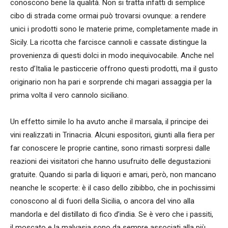
conoscono bene la qualità. Non si tratta infatti di semplice
cibo di strada come ormai può trovarsi ovunque: a rendere
unici i prodotti sono le materie prime, completamente made in
Sicily. La ricotta che farcisce cannoli e cassate distingue la
provenienza di questi dolci in modo inequivocabile. Anche nel
resto d’Italia le pasticcerie offrono questi prodotti, ma il gusto
originario non ha pari e sorprende chi magari assaggia per la
prima volta il vero cannolo siciliano.
Un effetto simile lo ha avuto anche il marsala, il principe dei
vini realizzati in Trinacria. Alcuni espositori, giunti alla fiera per
far conoscere le proprie cantine, sono rimasti sorpresi dalle
reazioni dei visitatori che hanno usufruito delle degustazioni
gratuite. Quando si parla di liquori e amari, però, non mancano
neanche le scoperte: è il caso dello zibibbo, che in pochissimi
conoscono al di fuori della Sicilia, o ancora del vino alla
mandorla e del distillato di fico d’india. Se è vero che i passiti,
il moscato e la malvasia sono da sempre associati alla più