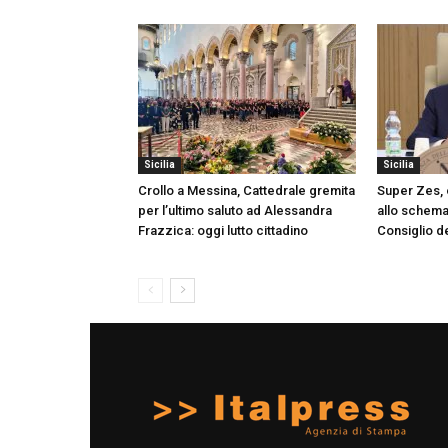
Sicilia
Sicilia
Crollo a Messina, Cattedrale gremita
Super Zes, o
per l’ultimo saluto ad Alessandra
allo schema 
Frazzica: oggi lutto cittadino
Consiglio de