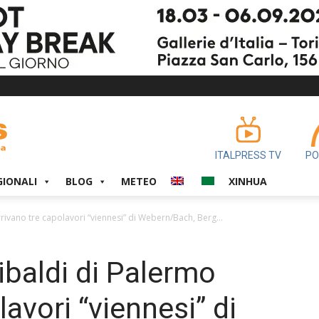
ITALPRESS TV
PO
GIONALI
BLOG
METEO
XINHUA
rivano tre capolavori “viennesi” di Webern/Bach, Berg...
ibaldi di Palermo
lavori “viennesi” di