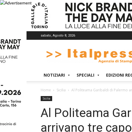
sabato, Agosto 8, 2026
Italpress
NOTIZIARI
SPECIALI
EDIZIONI RE
Home
Sicilia
Al Politeama Garibaldi di Palermo ar
Sicilia
Al Politeama Gar
arrivano tre capo