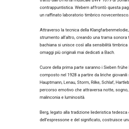
tratto dall’Offerta musicale BWV 1079 di Johann
contrappuntistica. Webern affrontò questa pagina
un raffinato laboratorio timbrico novecentesco
Attraverso la tecnica della Klangfarbenmelodie, 
strumento all’altro, creando una trama sonora t
bachiana si unisce così alla sensibilità timbric
omaggi più originali mai dedicati a Bach.
Cuore della prima parte saranno i Sieben frühe L
composto nel 1928 a partire da liriche giovanili s
Hauptmann, Lenau, Storm, Rilke, Schlaf, Hartle
percorso emotivo che attraversa notte, sogno, 
malinconia e luminosità.
Berg, legato alla tradizione liederistica tedesc
dell’espressone e del significato, costruisce una