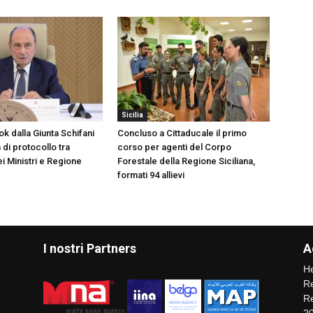
Sicilia
k dalla Giunta Schifani
Concluso a Cittaducale il primo
di protocollo tra
corso per agenti del Corpo
i Ministri e Regione
Forestale della Regione Siciliana,
formati 94 allievi
I nostri Partners
A
He
Re
Re
2