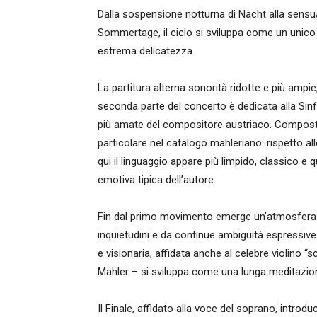
Dalla sospensione notturna di Nacht alla sensual
Sommertage, il ciclo si sviluppa come un unico
estrema delicatezza.
La partitura alterna sonorità ridotte e più ampi
seconda parte del concerto è dedicata alla Sinf
più amate del compositore austriaco. Composta 
particolare nel catalogo mahleriano: rispetto al
qui il linguaggio appare più limpido, classico e
emotiva tipica dell’autore.
Fin dal primo movimento emerge un’atmosfera d
inquietudini e da continue ambiguità espressiv
e visionaria, affidata anche al celebre violino “s
Mahler – si sviluppa come una lunga meditazio
Il Finale, affidato alla voce del soprano, introd