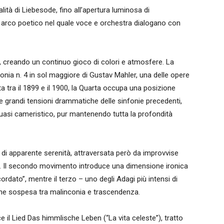
ità di Liebesode, fino all’apertura luminosa di
 arco poetico nel quale voce e orchestra dialogano con
e, creando un continuo gioco di colori e atmosfere. La
onia n. 4 in sol maggiore di Gustav Mahler, una delle opere
tra il 1899 e il 1900, la Quarta occupa una posizione
le grandi tensioni drammatiche delle sinfonie precedenti,
 quasi cameristico, pur mantenendo tutta la profondità
i apparente serenità, attraversata però da improvvise
e. Il secondo movimento introduce una dimensione ironica
cordato”, mentre il terzo – uno degli Adagi più intensi di
ne sospesa tra malinconia e trascendenza.
uce il Lied Das himmlische Leben (“La vita celeste”), tratto