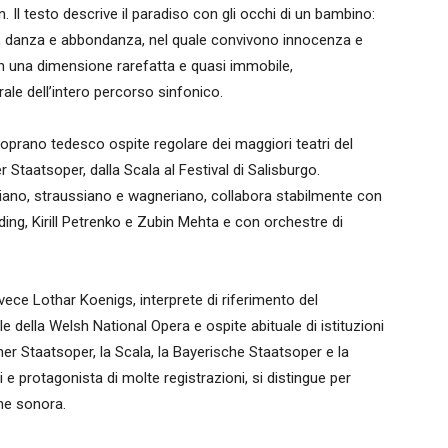
Il testo descrive il paradiso con gli occhi di un bambino:
, danza e abbondanza, nel quale convivono innocenza e
 in una dimensione rarefatta e quasi immobile,
le dell’intero percorso sinfonico.
soprano tedesco ospite regolare dei maggiori teatri del
Staatsoper, dalla Scala al Festival di Salisburgo.
tiano, straussiano e wagneriano, collabora stabilmente con
ding, Kirill Petrenko e Zubin Mehta e con orchestre di
nvece Lothar Koenigs, interprete di riferimento del
e della Welsh National Opera e ospite abituale di istituzioni
er Staatsoper, la Scala, la Bayerische Staatsoper e la
e protagonista di molte registrazioni, si distingue per
one sonora.