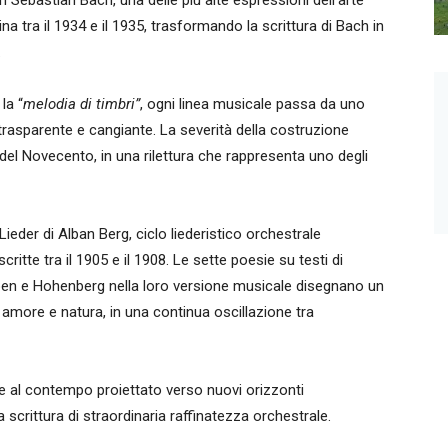
 Sebastian Bach, una delle più alte espressioni dell’arte
 tra il 1934 e il 1935, trasformando la scrittura di Bach in
.
la “
melodia di timbri”
, ogni linea musicale passa da uno
rasparente e cangiante. La severità della costruzione
a del Novecento, in una rilettura che rappresenta uno degli
ieder di Alban Berg, ciclo liederistico orchestrale
critte tra il 1905 e il 1908. Le sette poesie su testi di
ben e Hohenberg nella loro versione musicale disegnano un
amore e natura, in una continua oscillazione tra
a e al contempo proiettato verso nuovi orizzonti
 scrittura di straordinaria raffinatezza orchestrale.