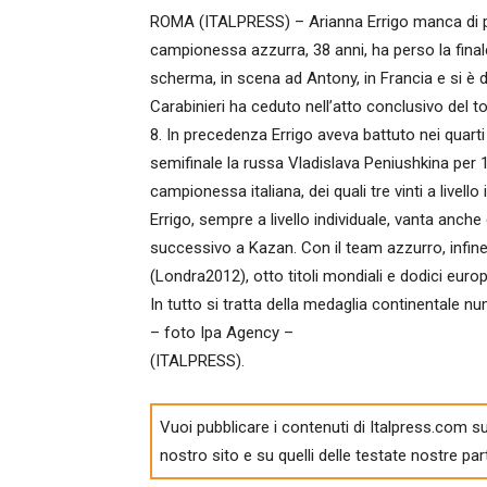
ROMA (ITALPRESS) – Arianna Errigo manca di po
campionessa azzurra, 38 anni, ha perso la finale 
scherma, in scena ad Antony, in Francia e si è 
Carabinieri ha ceduto nell’atto conclusivo del t
8. In precedenza Errigo aveva battuto nei quart
semifinale la russa Vladislava Peniushkina per 1
campionessa italiana, dei quali tre vinti a livell
Errigo, sempre a livello individuale, vanta anche 
successivo a Kazan. Con il team azzurro, infine
(Londra2012), otto titoli mondiali e dodici europ
In tutto si tratta della medaglia continentale nu
– foto Ipa Agency –
(ITALPRESS).
Vuoi pubblicare i contenuti di Italpress.com su
nostro sito e su quelli delle testate nostre par