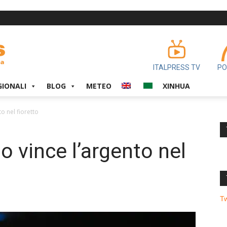
ITALPRESS TV
PO
GIONALI
BLOG
METEO
XINHUA
to nel fioretto
go vince l’argento nel
T