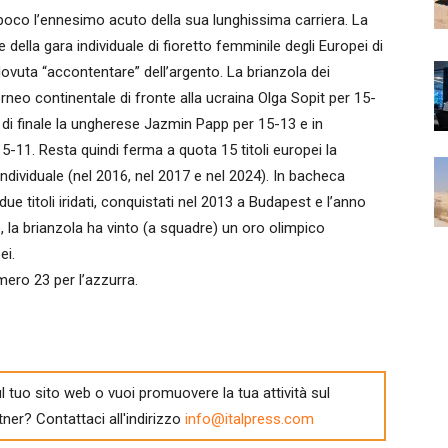
co l’ennesimo acuto della sua lunghissima carriera. La
della gara individuale di fioretto femminile degli Europei di
dovuta “accontentare” dell’argento. La brianzola dei
orneo continentale di fronte alla ucraina Olga Sopit per 15-
i di finale la ungherese Jazmin Papp per 15-13 e in
5-11. Resta quindi ferma a quota 15 titoli europei la
o individuale (nel 2016, nel 2017 e nel 2024). In bacheca
due titoli iridati, conquistati nel 2013 a Budapest e l’anno
, la brianzola ha vinto (a squadre) un oro olimpico
ei.
mero 23 per l’azzurra.
l tuo sito web o vuoi promuovere la tua attività sul
tner? Contattaci all'indirizzo
info@italpress.com