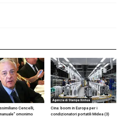
Agenzia di Stampa Xinhua
ssimiliano Cencelli,
Cina: boom in Europa per i
“manuale” omonimo
condizionatori portatili Midea (3)