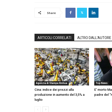
Share
ARTICOLI CORRELATI
ALTRO DALL'AUTORE
Agenzia di Stampa Xinhua
Top News
Cina: indice dei prezzi alla
E’ morto Ma
produzione in aumento del 3,5% a
padre del 
luglio