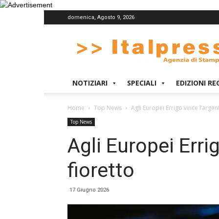
domenica, Agosto 9, 2026
Italpress
NOTIZIARI
SPECIALI
EDIZIONI RE
Home
Top News
Agli Europei Errigo vince l’argen
Top News
Agli Europei Erri
fioretto
17 Giugno 2026