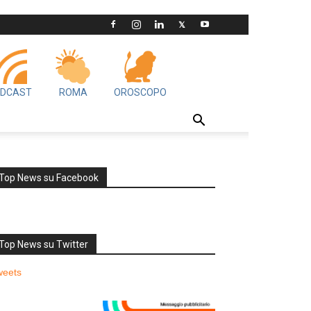
DCAST
ROMA
OROSCOPO
Top News su Facebook
Top News su Twitter
weets