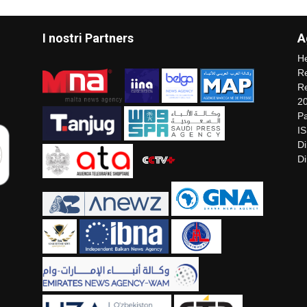
I nostri Partners
A
He
Re
Re
2
Pa
I
Di
Di