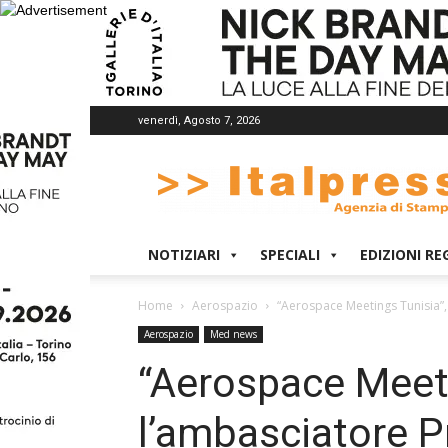
venerdì, Agosto 7, 2026
Italpress
NOTIZIARI
SPECIALI
EDIZIONI RE
Home
Aerospazio
“Aerospace Meetings Tunisia”, 
Aerospazio
Med news
“Aerospace Meeti
l’ambasciatore P