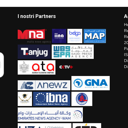
I nostri Partners
A
He
Re
Re
2
Pa
I
Di
Di