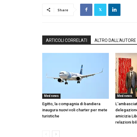
Share
ARTICOLI CORRELATI
ALTRO DALL'AUTORE
Med news
Med news
Egitto, la compagnia di bandiera
L’ambasciat
inaugura nuovi voli charter per mete
delegazione
turistiche
amicizia Lib
relazioni bil