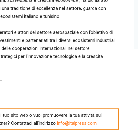
vità, sostenibilità e crescita economica”
, ha dichiarato
di una tradizione di eccellenza nel settore, guarda con
 ecosistemi italiano e tunisino.
atori e attori del settore aerospaziale con l’obiettivo di
stimenti e partenariati tra i diversi ecosistemi industriali.
o delle cooperazioni internazionali nel settore
rategici per l’innovazione tecnologica e la crescita
 –
l tuo sito web o vuoi promuovere la tua attività sul
tner? Contattaci all'indirizzo
info@italpress.com