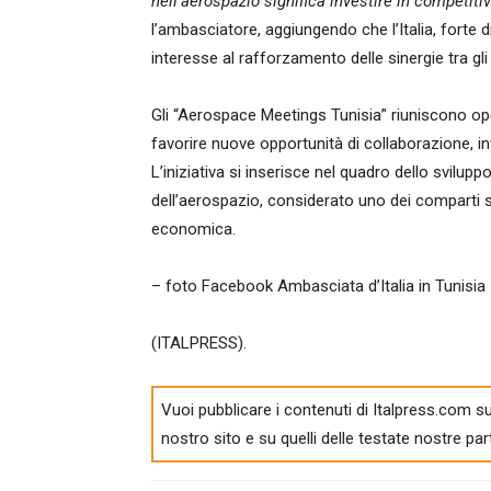
nell’aerospazio significa investire in competiti
l’ambasciatore, aggiungendo che l’Italia, forte 
interesse al rafforzamento delle sinergie tra gli
Gli “Aerospace Meetings Tunisia” riuniscono oper
favorire nuove opportunità di collaborazione, inve
L’iniziativa si inserisce nel quadro dello svilupp
dell’aerospazio, considerato uno dei comparti st
economica.
– foto Facebook Ambasciata d’Italia in Tunisia
(ITALPRESS).
Vuoi pubblicare i contenuti di Italpress.com su
nostro sito e su quelli delle testate nostre par