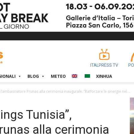
ITALPRESS TV
PO
GIONALI
BLOG
METEO
XINHUA
l’ambasciatore Prunas alla cerimonia inaugurale: “Rafforzare le sinergie nel...
ngs Tunisia”,
runas alla cerimonia