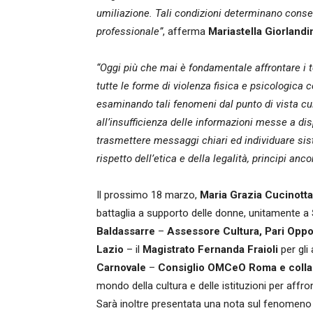
umiliazione. Tali condizioni determinano conse
professionale”
, afferma
Mariastella Giorlandi
“Oggi più che mai è fondamentale affrontare i te
tutte le forme di violenza fisica e psicologica 
esaminando tali fenomeni dal punto di vista cul
all’insufficienza delle informazioni messe a dis
trasmettere messaggi chiari ed individuare siste
rispetto dell’etica e della legalità, principi an
Il prossimo 18 marzo,
Maria Grazia Cucinotta
battaglia a supporto delle donne, unitamente a
Baldassarre
–
Assessore Cultura, Pari Opport
Lazio
– il
Magistrato Fernanda Fraioli
per gli
Carnovale
–
Consiglio OMCeO Roma e colla
mondo della cultura e delle istituzioni per affr
Sarà inoltre presentata una nota sul fenomeno d