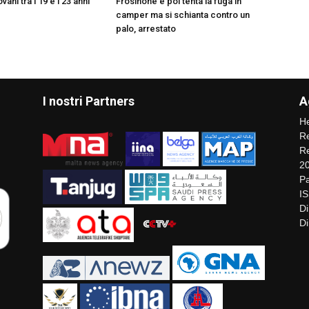
vani tra i 19 e i 23 anni
Frosinone e poi tenta la fuga in
camper ma si schianta contro un
palo, arrestato
I nostri Partners
A
He
Re
Re
2
Pa
I
Di
Di