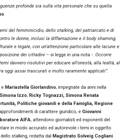
guenze profonde sia sulla vita personale che su quella
no
.
mi del femminicidio, dello stalking, del patriarcato e di
contro le donne, inclusi la diffamazione e il body shaming,
turale e legale, con un’attenzione particolare alle lacune e
posizione dei cittadini
– si legge in una nota -.
Occorre
mi davvero risolutivi per educare all’onestà, alla lealtà, al
cora oggi assai trascurati e molto raramente applicati”.
e
Mariastella Giorlandino
, impegnate da anni nella
Simona Izzo
,
Ricky Tognazzi, Simona
Renata
unità, Politiche giovanili e della Famiglia, Regione
 approfondimenti di carattere giuridico, e
Giovanni
boratore AIFA
, attendono giornalisti ed esponenti del
ontare in modo accurato ed autorevole i temi in oggetto.
ello stalking, redatta dal
Magistrato Solveig Cogliani
.