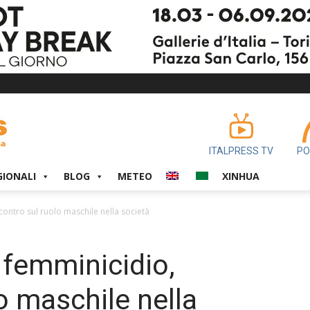
ITALPRESS TV
PO
GIONALI
BLOG
METEO
XINHUA
contro sul ruolo maschile nella società
 femminicidio,
o maschile nella