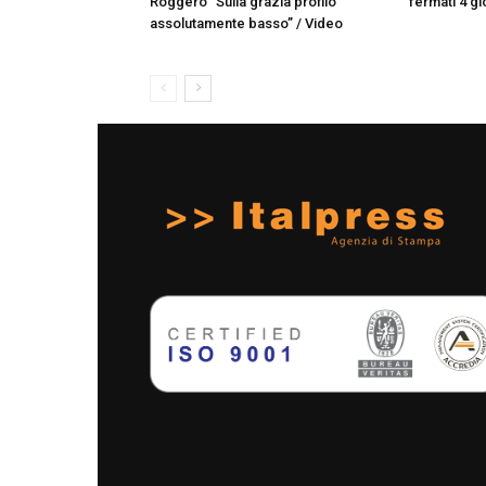
Roggero “Sulla grazia profilo
fermati 4 gio
assolutamente basso” / Video