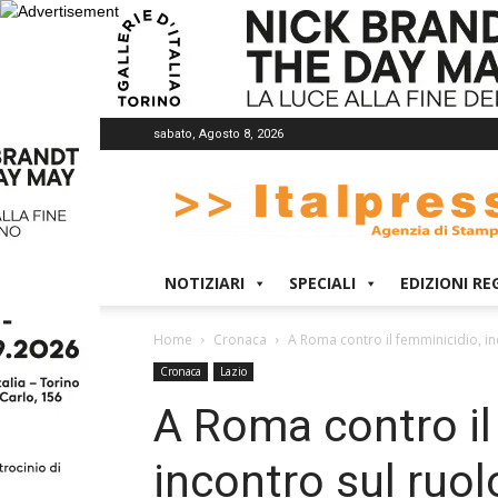
sabato, Agosto 8, 2026
Italpress
NOTIZIARI
SPECIALI
EDIZIONI RE
Home
Cronaca
A Roma contro il femminicidio, in
Cronaca
Lazio
A Roma contro il
incontro sul ruol