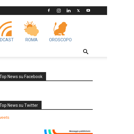
DCAST
ROMA
OROSCOPO
Top News su Facebook
Top News su Twitter
weets