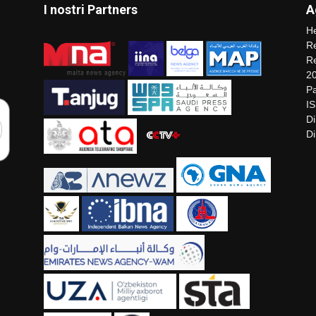
I nostri Partners
A
He
Re
Re
2
Pa
I
Di
Di