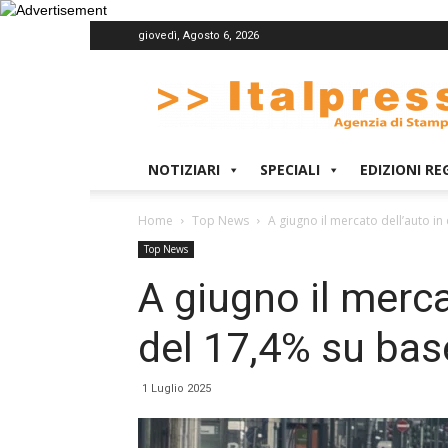
giovedì, Agosto 6, 2026
Italpress
NOTIZIARI
SPECIALI
EDIZIONI RE
Home
Top News
A giugno il mercato dell’auto i
Top News
A giugno il merca
del 17,4% su ba
1 Luglio 2025