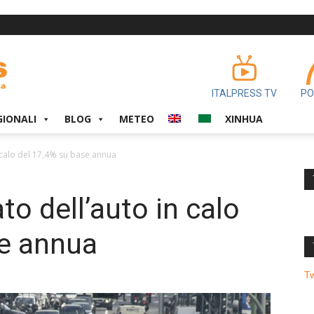
ITALPRESS TV
PO
GIONALI
BLOG
METEO
XINHUA
n calo del 17,4% su base annua
to dell’auto in calo
se annua
T