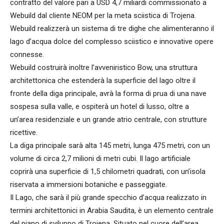
contratto del valore pari a USD 4,7 miliardi commissionato a
Webuild dal cliente NEOM per la meta sciistica di Trojena.
Webuild realizzerà un sistema di tre dighe che alimenteranno il
lago d’acqua dolce del complesso sciistico e innovative opere
connesse.
Webuild costruirà inoltre l’avveniristico Bow, una struttura
architettonica che estenderà la superficie del lago oltre il
fronte della diga principale, avrà la forma di prua di una nave
sospesa sulla valle, e ospiterà un hotel di lusso, oltre a
un’area residenziale e un grande atrio centrale, con strutture
ricettive.
La diga principale sarà alta 145 metri, lunga 475 metri, con un
volume di circa 2,7 milioni di metri cubi. Il lago artificiale
coprirà una superficie di 1,5 chilometri quadrati, con un’isola
riservata a immersioni botaniche e passeggiate.
Il Lago, che sarà il più grande specchio d’acqua realizzato in
termini architettonici in Arabia Saudita, è un elemento centrale
del piano di sviluppo di Trojena. Situato nel cuore dell’area,