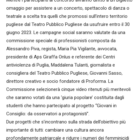
Mentre i partecipanti al concorso avranno diritto a un biglietto
omaggio per assistere a un concerto, spettacolo di danza o
teatrale a scelta tra quelli che promossi sull’intero territorio
pugliese dal Teatro Pubblico Pugliese da usufruire entro il 30
giugno 2023. Le campagne social saranno valutate da una
commissione speciale di professionisti composta da
Alessandro Piva, regista, Maria Pia Vigilante, avvocata,
presidente di Aps Giraffa Onlus e referente dei Centri
antiviolenza di Puglia, Maddalena Tulanti, giornalista e
consigliera del Teatro Pubblico Pugliese, Giovanni Sasso,
direttore creativo e socio fondatore di Proforma. La
Commissione selezionerà cinque video ritenuti più meritevoli
che saranno votati da una ‘giuria popolare’ costituita dagli
studenti che hanno partecipato al progetto “Giovani in
Consiglio: da osservatori a protagonisti”.
Due progetti che s’incontrano sulla strada dell’obiettivo più
importante di tutti: cambiare una cultura ancora
profondamente patriarcale e ridurre i numeri dei femminicidi