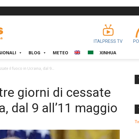
ITALPRESS TV
PO
GIONALI
BLOG
METEO
XINHUA
ate il fuoco in Ucraina, dal 9...
re giorni di cessate
na, dal 9 all’11 maggio
T