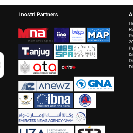
I nostri Partners
A
He
Re
Re
2
Pa
I
Di
Di