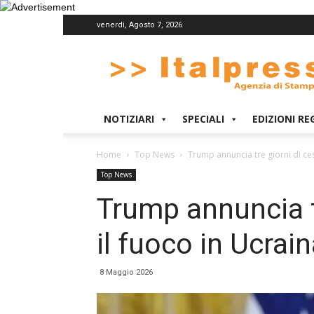
venerdì, Agosto 7, 2026
Italpress
NOTIZIARI
SPECIALI
EDIZIONI RE
Home
Top News
Trump annuncia tre giorni di cess
Top News
Trump annuncia t
il fuoco in Ucrai
8 Maggio 2026