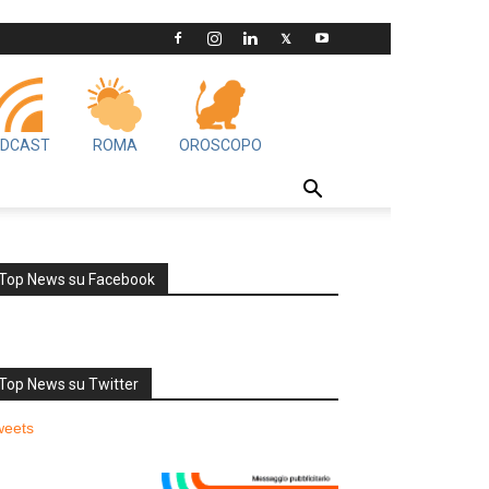
DCAST
ROMA
OROSCOPO
Top News su Facebook
Top News su Twitter
weets