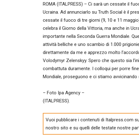
ROMA (ITALPRESS) – Ci sarà un cessate il fuoco d
Ucraina. Ad annunciarlo su Truth Social è il pr
cessate il fuoco di tre giorni (9, 10 e 11 maggio
celebra il Giorno della Vittoria, ma anche in Uc
importante nella Seconda Guerra Mondiale. Ques
attività belliche e uno scambio di 1.000 prigioni
direttamente da me e apprezzo molto l’accordo 
Volodymyr Zelenskyy. Spero che questo sia l’ini
combattuta duramente. I colloqui per porre fine
Mondiale, proseguono e ci stiamo avvicinando s
– Foto Ipa Agency –
(ITALPRESS).
Vuoi pubblicare i contenuti di Italpress.com su
nostro sito e su quelli delle testate nostre par