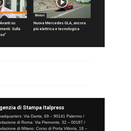
Motori
Avanti su
Nuova Mercedes GLA, ancora
menti. Sulla
più elettrica e tecnologica
sso”
genzia di Stampa Italpress
adquarters: Via Dante, 69 – 90141 Palermo /
dazione di Roma: Via Piemonte, 32 – 00187 /
dazione di Milano: Corso di Porta Vittoria, 18 –