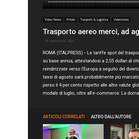
Video News
Pillole
Trasporti & Logistica
Videonews
Trasporto aereo merci, ad ago
18 Settembre 2025
ROMA (ITALPRESS) - Le tariffe spot del traspor
su base annua, attestandosi a 2,55 dollari al c
reindirizzate verso l’Europa a seguito del diviet
tassi di agosto sarà probabilmente più marcato un
perso il 4 per cento rispetto alle altre valute 
modale di luglio, oltre all’e-commerce. La do
ARTICOLI CORRELATI
ALTRO DALL'AUTORE