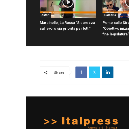
esteri
Calabria
Marcinelle, La Russa “Sicurezza
Ponte sullo Stre
sul lavoro sia priorità per tutti”
“Obiettivo inizi
fine legislatura”
Share