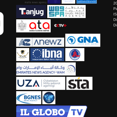
2
Pa
I
Di
Di