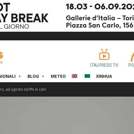
ITALPRESS TV
PO
GIONALI
BLOG
METEO
XINHUA
i, ad agosto tariffe in calo