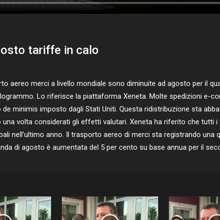
sto tariffe in calo
to aereo merci a livello mondiale sono diminuite ad agosto per il qu
hilogrammo. Lo riferisce la piattaforma Xeneta. Molte spedizioni e-co
o de minimis imposto dagli Stati Uniti. Questa ridistribuzione sta abba
a volta considerati gli effetti valutari. Xeneta ha riferito che tutti i
globali nell’ultimo anno. Il trasporto aereo di merci sta registrando u
manda di agosto è aumentata del 5 per cento su base annua per il s