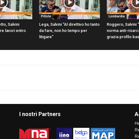
Pillole
Lombardia
tto, Salvini
Lega, Salvini “Al direttivo ho tanto
Roggero, Salvini “
are lavori entro
da fare, non ho tempo per
norma anti-risarci
litigare”
grazia profilo ba
I nostri Partners
A
He
Re
Re