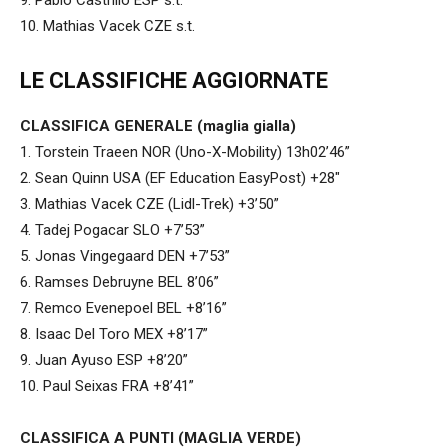
10. Mathias Vacek CZE s.t.
LE CLASSIFICHE AGGIORNATE
CLASSIFICA GENERALE (maglia gialla)
1. Torstein Traeen NOR (Uno-X-Mobility) 13h02’46”
2. Sean Quinn USA (EF Education EasyPost) +28″
3. Mathias Vacek CZE (Lidl-Trek) +3’50”
4. Tadej Pogacar SLO +7’53”
5. Jonas Vingegaard DEN +7’53”
6. Ramses Debruyne BEL 8’06”
7. Remco Evenepoel BEL +8’16”
8. Isaac Del Toro MEX +8’17”
9. Juan Ayuso ESP +8’20”
10. Paul Seixas FRA +8’41”
CLASSIFICA A PUNTI (MAGLIA VERDE)