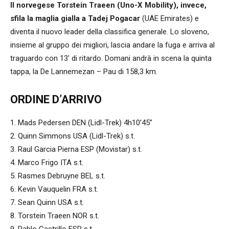
Il norvegese Torstein Traeen (Uno-X Mobility), invece,
sfila la maglia gialla a Tadej Pogacar
(UAE Emirates) e
diventa il nuovo leader della classifica generale. Lo sloveno,
insieme al gruppo dei migliori, lascia andare la fuga e arriva al
traguardo con 13′ di ritardo. Domani andrà in scena la quinta
tappa, la De Lannemezan – Pau di 158,3 km.
ORDINE D’ARRIVO
1. Mads Pedersen DEN (Lidl-Trek) 4h10’45”
2. Quinn Simmons USA (Lidl-Trek) s.t.
3. Raul Garcia Pierna ESP (Movistar) s.t.
4. Marco Frigo ITA s.t.
5. Rasmes Debruyne BEL s.t.
6. Kevin Vauquelin FRA s.t.
7. Sean Quinn USA s.t.
8. Torstein Traeen NOR s.t.
9. Pablo Castrillo ESP s.t.