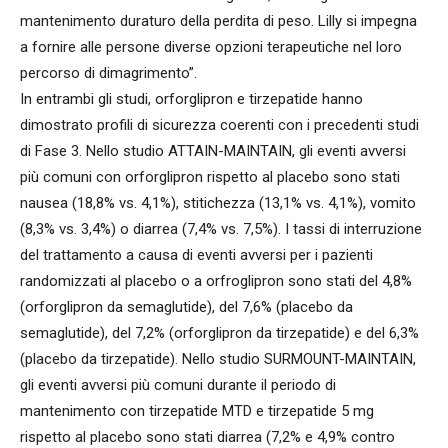
mantenimento duraturo della perdita di peso. Lilly si impegna
a fornire alle persone diverse opzioni terapeutiche nel loro
percorso di dimagrimento”.
In entrambi gli studi, orforglipron e tirzepatide hanno
dimostrato profili di sicurezza coerenti con i precedenti studi
di Fase 3. Nello studio ATTAIN-MAINTAIN, gli eventi avversi
più comuni con orforglipron rispetto al placebo sono stati
nausea (18,8% vs. 4,1%), stitichezza (13,1% vs. 4,1%), vomito
(8,3% vs. 3,4%) o diarrea (7,4% vs. 7,5%). I tassi di interruzione
del trattamento a causa di eventi avversi per i pazienti
randomizzati al placebo o a orfroglipron sono stati del 4,8%
(orforglipron da semaglutide), del 7,6% (placebo da
semaglutide), del 7,2% (orforglipron da tirzepatide) e del 6,3%
(placebo da tirzepatide). Nello studio SURMOUNT-MAINTAIN,
gli eventi avversi più comuni durante il periodo di
mantenimento con tirzepatide MTD e tirzepatide 5 mg
rispetto al placebo sono stati diarrea (7,2% e 4,9% contro