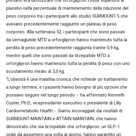
primario era dimostrare che orforglipron fosse superiore al
placebo nella percentuale di mantenimento della riduzione del
peso corporeo tra i partecipanti allo studio SURMOUNT-5 che
avevano precedentemente raggiunto un plateau di peso
corporeo. Alla settimana 52, i partecipanti che sono passati
da semaglutide MTD a orforglipron hanno mantenuto tutta la
perdita di peso precedentemente raggiunta tranne 0,9 kg,
mentre quelli che sono passati da tirzepatide MTD a
orforglipron hanno mantenuto tutta la perdita di peso con uno
scostamento medio di 5,0 kg.
“L’obesità è una malattia cronica che richiede un trattamento
a lungo termine, e i pazienti hanno bisogno di più opzioni che
possano seguire nel lungo periodo – ha affermato Kenneth
Custer, Ph.D., vicepresidente esecutivo e presidente di Lilly
Cardiometabolic Health -. Siamo incoraggiati dai risultati di
SURMOUNT-MAINTAIN e ATTAIN-MAINTAIN, che hanno
dimostrato che sia tirzepatide che orforglipron, un GLP-1
orale da assumere una volta al giorno, hanno garantito un