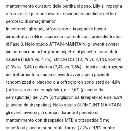
mantenimento duraturo della perdita di peso. Lilly si impegna
a fornire alle persone diverse opzioni terapeutiche nel loro
percorso di dimagrimento”.
In entrambi gli studi, orforglipron e tirzepatide hanno
dimostrato profili di sicurezza coerenti con i precedenti studi
di Fase 3. Nello studio ATTAIN-MAINTAIN, gli eventi avversi
più comuni con orforglipron rispetto al placebo sono stati
nausea (18,8% vs. 4,1%), stitichezza (13,1% vs. 4,1%), vomito
(8,3% vs. 3,4%) o diarrea (7,4% vs. 7,5%). I tassi di interruzione
del trattamento a causa di eventi avversi per i pazienti
randomizzati al placebo o a orfroglipron sono stati del 4,8%
(orforglipron da semaglutide), del 7,6% (placebo da
semaglutide), del 7,2% (orforglipron da tirzepatide) e del 6,3%
(placebo da tirzepatide). Nello studio SURMOUNT-MAINTAIN,
gli eventi avversi più comuni durante il periodo di
mantenimento con tirzepatide MTD e tirzepatide 5 mg
rispetto al placebo sono stati diarrea (7,2% e 4,9% contro