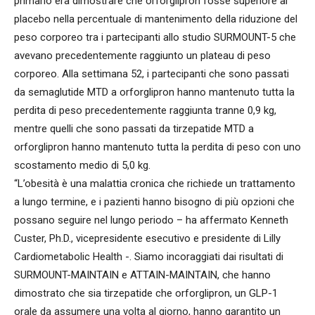
primario era dimostrare che orforglipron fosse superiore al
placebo nella percentuale di mantenimento della riduzione del
peso corporeo tra i partecipanti allo studio SURMOUNT-5 che
avevano precedentemente raggiunto un plateau di peso
corporeo. Alla settimana 52, i partecipanti che sono passati
da semaglutide MTD a orforglipron hanno mantenuto tutta la
perdita di peso precedentemente raggiunta tranne 0,9 kg,
mentre quelli che sono passati da tirzepatide MTD a
orforglipron hanno mantenuto tutta la perdita di peso con uno
scostamento medio di 5,0 kg.
“L’obesità è una malattia cronica che richiede un trattamento
a lungo termine, e i pazienti hanno bisogno di più opzioni che
possano seguire nel lungo periodo – ha affermato Kenneth
Custer, Ph.D., vicepresidente esecutivo e presidente di Lilly
Cardiometabolic Health -. Siamo incoraggiati dai risultati di
SURMOUNT-MAINTAIN e ATTAIN-MAINTAIN, che hanno
dimostrato che sia tirzepatide che orforglipron, un GLP-1
orale da assumere una volta al giorno, hanno garantito un