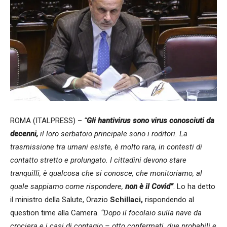
ROMA (ITALPRESS) –
“
Gli hantivirus sono virus conosciuti da
decenni,
il loro serbatoio principale sono i roditori. La
trasmissione tra umani esiste, è molto rara, in contesti di
contatto stretto e prolungato. I cittadini devono stare
tranquilli, è qualcosa che si conosce, che monitoriamo, al
quale sappiamo come rispondere,
non è il Covid”
. Lo ha detto
il ministro della Salute, Orazio
Schillaci,
rispondendo al
question time alla Camera.
“Dopo il focolaio sulla nave da
crociera e i casi di contagio – otto confermati, due probabili e