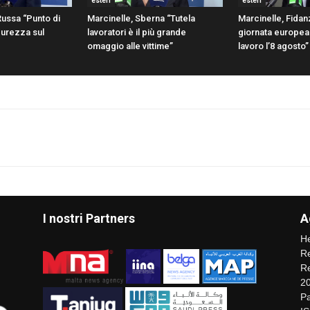
esteri
esteri
Russa “Punto di
Marcinelle, Sberna “Tutela
Marcinelle, Fidanz
icurezza sul
lavoratori è il più grande
giornata europea 
omaggio alle vittime”
lavoro l’8 agosto”
I nostri Partners
A
He
Re
Re
2
Pa