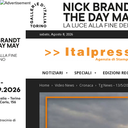
sabato, Agosto 8, 2026
Italpress
NOTIZIARI
SPECIALI
EDIZIONI RE
Home
Video News
Cronaca
Tg News – 13/5/2