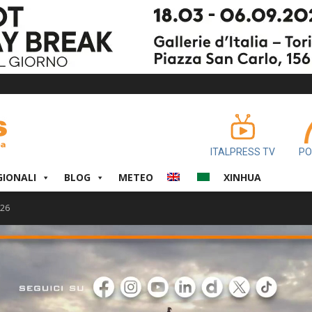
ITALPRESS TV
PO
GIONALI
BLOG
METEO
XINHUA
026