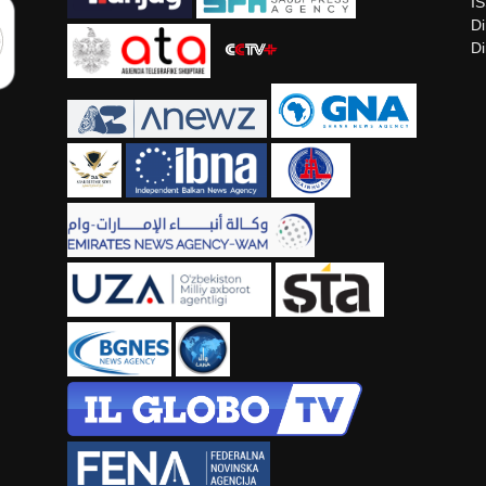
I
Di
Di