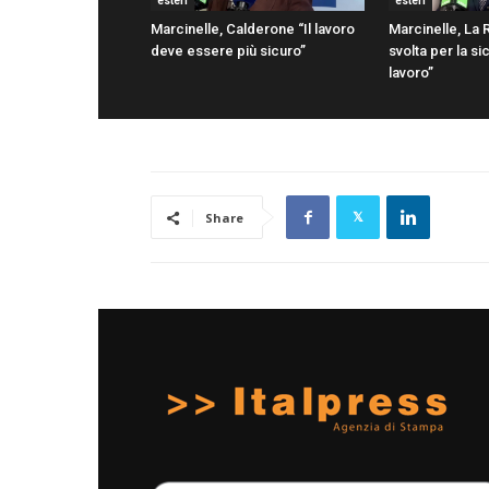
esteri
esteri
Marcinelle, Calderone “Il lavoro
Marcinelle, La 
deve essere più sicuro”
svolta per la s
lavoro”
Share