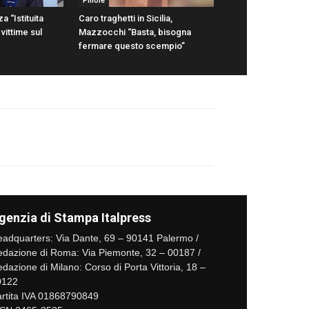
Pillole
a “Istituita
Caro traghetti in Sicilia,
vittime sul
Mazzocchi “Basta, bisogna
fermare questo scempio”
genzia di Stampa Italpress
adquarters: Via Dante, 69 – 90141 Palermo /
dazione di Roma: Via Piemonte, 32 – 00187 /
dazione di Milano: Corso di Porta Vittoria, 18 –
0122
rtita IVA 01868790849