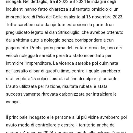
indagati. Nel dettaglio, tra il 2023 e il 2024 le indagini degli
inquirenti hanno fatto chiarezza sul tentato omicidio di un
imprenditore di Palo del Colle risalente al 16 novembre 2023.
Tutto sarebbe nato da ripetute estorsioni da parte di un
pregiudicato legato al clan Strisciuglio, che avrebbe ottenuto
dalla vittima auto a noleggio senza corrispondere alcun
pagamento. Pochi giorni prima del tentato omicidio, uno dei
veicoli noleggiati sarebbe peraltro stato incendiato per
intimidire l’imprenditore. La vicenda sarebbe poi culminata
nell’assalto al bar di quest’ultimo, contro il quale sarebbero
stati esplosi 15 colpi di pistola al fine di colpire gli astanti.
L’auto utilizzata per l’azione, risultata rubata, è stata
successivamente ritrovata carbonizzata per intralciare le
indagini.
Il principale indagato e le persone a lui più vicine avrebbero poi
avuto modo di controllare e gestire il territorio anche dal
carcere. A gennaio 2024, per cause legate alla gelosia, l’uomo