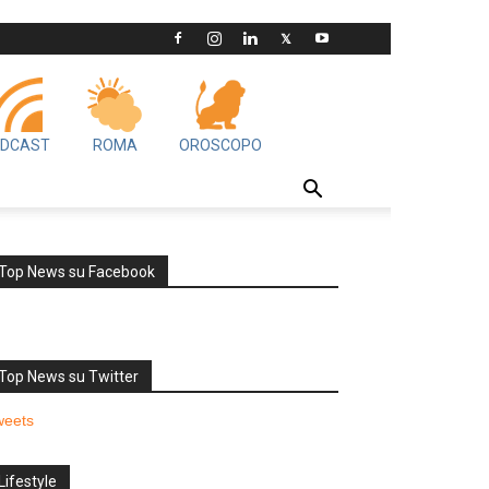
DCAST
ROMA
OROSCOPO
Top News su Facebook
Top News su Twitter
weets
Lifestyle