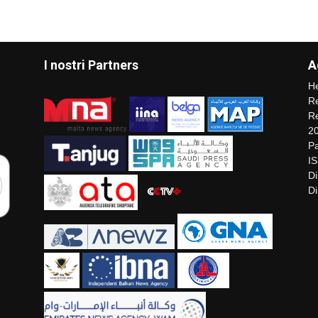
I nostri Partners
A
He
Re
Re
2
Pa
I
Di
Di