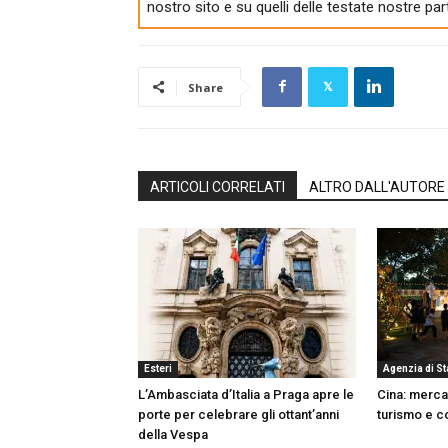
nostro sito e su quelli delle testate nostre par
Share
ARTICOLI CORRELATI
ALTRO DALL'AUTORE
Esteri
Agenzia di S
L’Ambasciata d’Italia a Praga apre le
Cina: mercat
porte per celebrare gli ottant’anni
turismo e c
della Vespa