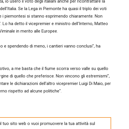
io userò il voto degli italiani anche per ricontrattare la
'Italia. Se la Lega in Piemonte ha quasi il triplo dei voti
 che i piemontesi si stanno esprimendo chiaramente. Non
o ha detto il vicepremier e ministro dell'Interno, Matteo
Viminale in merito alle Europee.
eno e spendendo di meno, i cantieri vanno conclusi", ha
otivo, a me basta che il fiume scorra verso valle su quello
gine di quello che preferisce. Non vincono gli estremismi",
are le dichiarazioni dell'altro vicepremier Luigi Di Maio, per
erno rispetto ad alcune politiche".
l tuo sito web o vuoi promuovere la tua attività sul