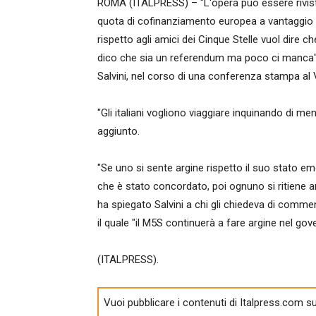
ROMA (ITALPRESS) – "L'opera può essere rivista, 
quota di cofinanziamento europea a vantaggio dell
rispetto agli amici dei Cinque Stelle vuol dire
dico che sia un referendum ma poco ci manca". L
Salvini, nel corso di una conferenza stampa al 
"Gli italiani vogliono viaggiare inquinando di m
aggiunto.
"Se uno si sente argine rispetto il suo stato em
che è stato concordato, poi ognuno si ritiene ar
ha spiegato Salvini a chi gli chiedeva di comment
il quale "il M5S continuerà a fare argine nel gov
(ITALPRESS).
Vuoi pubblicare i contenuti di Italpress.com su