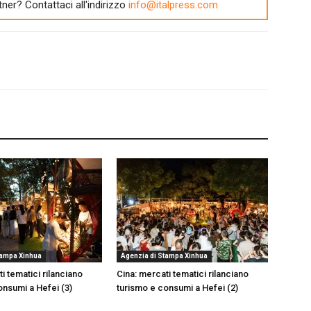
tner? Contattaci all'indirizzo
info@italpress.com
tampa Xinhua
Agenzia di Stampa Xinhua
i tematici rilanciano
Cina: mercati tematici rilanciano
onsumi a Hefei (3)
turismo e consumi a Hefei (2)