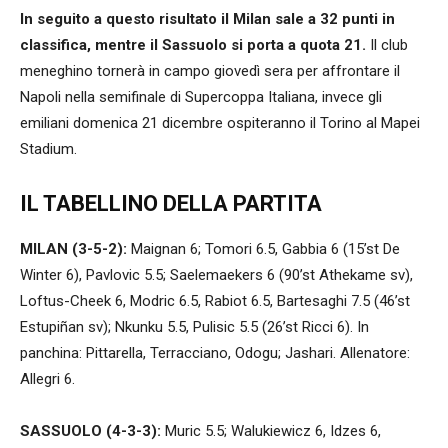
In seguito a questo risultato il Milan sale a 32 punti in
classifica, mentre il Sassuolo si porta a quota 21.
Il club
meneghino tornerà in campo giovedì sera per affrontare il
Napoli nella semifinale di Supercoppa Italiana, invece gli
emiliani domenica 21 dicembre ospiteranno il Torino al Mapei
Stadium.
IL TABELLINO DELLA PARTITA
MILAN (3-5-2):
Maignan 6; Tomori 6.5, Gabbia 6 (15’st De
Winter 6), Pavlovic 5.5; Saelemaekers 6 (90’st Athekame sv),
Loftus-Cheek 6, Modric 6.5, Rabiot 6.5, Bartesaghi 7.5 (46’st
Estupiñan sv); Nkunku 5.5, Pulisic 5.5 (26’st Ricci 6). In
panchina: Pittarella, Terracciano, Odogu; Jashari. Allenatore:
Allegri 6.
SASSUOLO (4-3-3):
Muric 5.5; Walukiewicz 6, Idzes 6,