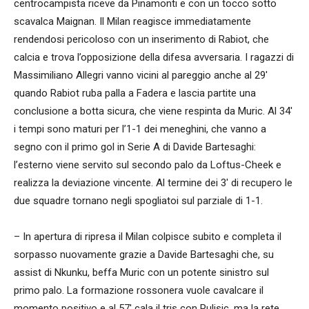
centrocampista riceve da Pinamonti e con un tocco sotto
scavalca Maignan. Il Milan reagisce immediatamente
rendendosi pericoloso con un inserimento di Rabiot, che
calcia e trova l’opposizione della difesa avversaria. I ragazzi di
Massimiliano Allegri vanno vicini al pareggio anche al 29′
quando Rabiot ruba palla a Fadera e lascia partite una
conclusione a botta sicura, che viene respinta da Muric. Al 34′
i tempi sono maturi per l’1-1 dei meneghini, che vanno a
segno con il primo gol in Serie A di Davide Bartesaghi:
l’esterno viene servito sul secondo palo da Loftus-Cheek e
realizza la deviazione vincente. Al termine dei 3′ di recupero le
due squadre tornano negli spogliatoi sul parziale di 1-1.
– In apertura di ripresa il Milan colpisce subito e completa il
sorpasso nuovamente grazie a Davide Bartesaghi che, su
assist di Nkunku, beffa Muric con un potente sinistro sul
primo palo. La formazione rossonera vuole cavalcare il
momento positivo e al 57′ cala il tris con Pulisic, ma la rete