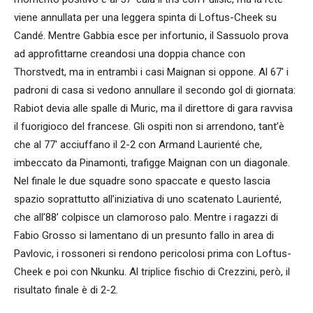
viene annullata per una leggera spinta di Loftus-Cheek su
Candé. Mentre Gabbia esce per infortunio, il Sassuolo prova
ad approfittarne creandosi una doppia chance con
Thorstvedt, ma in entrambi i casi Maignan si oppone. Al 67′ i
padroni di casa si vedono annullare il secondo gol di giornata:
Rabiot devia alle spalle di Muric, ma il direttore di gara ravvisa
il fuorigioco del francese. Gli ospiti non si arrendono, tant’è
che al 77′ acciuffano il 2-2 con Armand Laurienté che,
imbeccato da Pinamonti, trafigge Maignan con un diagonale.
Nel finale le due squadre sono spaccate e questo lascia
spazio soprattutto all’iniziativa di uno scatenato Laurienté,
che all’88’ colpisce un clamoroso palo. Mentre i ragazzi di
Fabio Grosso si lamentano di un presunto fallo in area di
Pavlovic, i rossoneri si rendono pericolosi prima con Loftus-
Cheek e poi con Nkunku. Al triplice fischio di Crezzini, però, il
risultato finale è di 2-2.