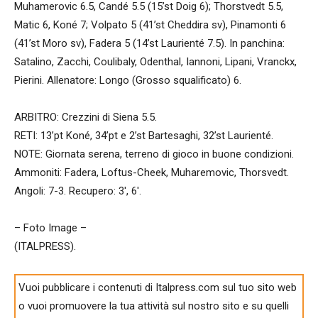
Muhamerovic 6.5, Candé 5.5 (15’st Doig 6); Thorstvedt 5.5,
Matic 6, Koné 7; Volpato 5 (41’st Cheddira sv), Pinamonti 6
(41’st Moro sv), Fadera 5 (14’st Laurienté 7.5). In panchina:
Satalino, Zacchi, Coulibaly, Odenthal, Iannoni, Lipani, Vranckx,
Pierini. Allenatore: Longo (Grosso squalificato) 6.
ARBITRO: Crezzini di Siena 5.5.
RETI: 13’pt Koné, 34’pt e 2’st Bartesaghi, 32’st Laurienté.
NOTE: Giornata serena, terreno di gioco in buone condizioni.
Ammoniti: Fadera, Loftus-Cheek, Muharemovic, Thorsvedt.
Angoli: 7-3. Recupero: 3′, 6′.
– Foto Image –
(ITALPRESS).
Vuoi pubblicare i contenuti di Italpress.com sul tuo sito web
o vuoi promuovere la tua attività sul nostro sito e su quelli