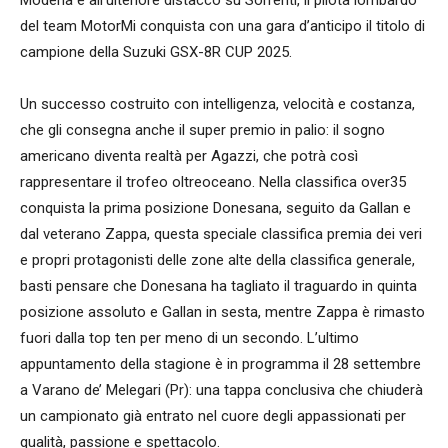
Modena e all’ulteriore distacco su Sorrenti, il pilota lombardo
del team MotorMi conquista con una gara d’anticipo il titolo di
campione della Suzuki GSX-8R CUP 2025.
Un successo costruito con intelligenza, velocità e costanza,
che gli consegna anche il super premio in palio: il sogno
americano diventa realtà per Agazzi, che potrà così
rappresentare il trofeo oltreoceano. Nella classifica over35
conquista la prima posizione Donesana, seguito da Gallan e
dal veterano Zappa, questa speciale classifica premia dei veri
e propri protagonisti delle zone alte della classifica generale,
basti pensare che Donesana ha tagliato il traguardo in quinta
posizione assoluto e Gallan in sesta, mentre Zappa è rimasto
fuori dalla top ten per meno di un secondo. L’ultimo
appuntamento della stagione è in programma il 28 settembre
a Varano de’ Melegari (Pr): una tappa conclusiva che chiuderà
un campionato già entrato nel cuore degli appassionati per
qualità, passione e spettacolo.