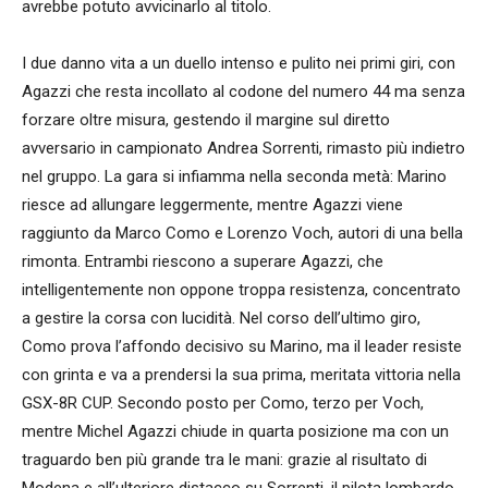
avrebbe potuto avvicinarlo al titolo.
I due danno vita a un duello intenso e pulito nei primi giri, con
Agazzi che resta incollato al codone del numero 44 ma senza
forzare oltre misura, gestendo il margine sul diretto
avversario in campionato Andrea Sorrenti, rimasto più indietro
nel gruppo. La gara si infiamma nella seconda metà: Marino
riesce ad allungare leggermente, mentre Agazzi viene
raggiunto da Marco Como e Lorenzo Voch, autori di una bella
rimonta. Entrambi riescono a superare Agazzi, che
intelligentemente non oppone troppa resistenza, concentrato
a gestire la corsa con lucidità. Nel corso dell’ultimo giro,
Como prova l’affondo decisivo su Marino, ma il leader resiste
con grinta e va a prendersi la sua prima, meritata vittoria nella
GSX-8R CUP. Secondo posto per Como, terzo per Voch,
mentre Michel Agazzi chiude in quarta posizione ma con un
traguardo ben più grande tra le mani: grazie al risultato di