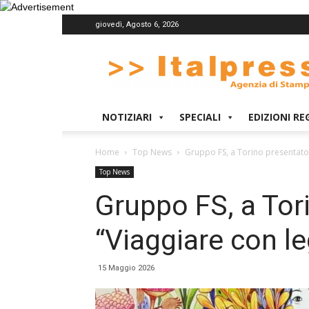
giovedì, Agosto 6, 2026
Italpress
NOTIZIARI
SPECIALI
EDIZIONI RE
Home
Top News
Gruppo FS, a Torino presentato 
Top News
Gruppo FS, a Tori
“Viaggiare con l
15 Maggio 2026