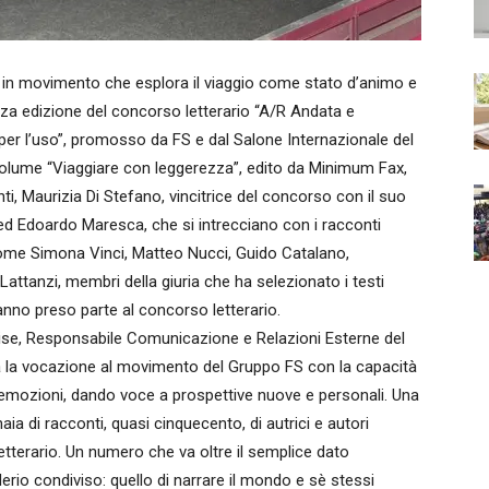
in movimento che esplora il viaggio come stato d’animo e
terza edizione del concorso letterario “A/R Andata e
per l’uso”, promosso da FS e dal Salone Internazionale del
 volume “Viaggiare con leggerezza”, edito da Minimum Fax,
nti, Maurizia Di Stefano, vincitrice del concorso con il suo
d Edoardo Maresca, che si intrecciano con i racconti
ti, come Simona Vinci, Matteo Nucci, Guido Catalano,
ttanzi, membri della giuria che ha selezionato i testi
hanno preso parte al concorso letterario.
se, Responsabile Comunicazione e Relazioni Esterne del
a la vocazione al movimento del Gruppo FS con la capacità
ed emozioni, dando voce a prospettive nuove e personali. Una
aia di racconti, quasi cinquecento, di autrici e autori
tterario. Un numero che va oltre il semplice dato
erio condiviso: quello di narrare il mondo e sè stessi