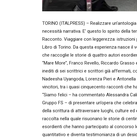
TORINO (ITALPRESS) – Realizzare un’antologia 
necessità narrativa. E’ questo lo spirito della 
Racconto. Viaggiare con leggerezza: istruzioni 
Libro di Torino. Da questa esperienza nasce il
che raccoglie le storie di quattro autori esordie
“Mare More”, Franco Revello, Riccardo Grasso e
inediti di sei scrittrici e scrittori già afferma
Nadeesha Uyangoda, Lorenza Pieri e Antonella La
vincitori, tra i quasi cinquecento racconti che 
“Siamo felici – ha commentato Alessandra Cali
Gruppo FS – di presentare un’opera che celebr
della scrittura di attraversare luoghi, culture 
raccolta nella quale risuonano le storie di centin
esordienti che hanno partecipato al concorso le
quantitativo e diventa testimonianza di un desid