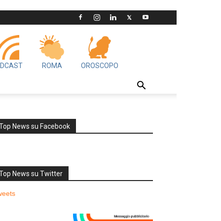
DCAST
ROMA
OROSCOPO
Top News su Facebook
Top News su Twitter
weets