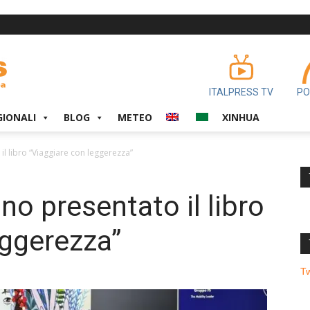
ITALPRESS TV
PO
GIONALI
BLOG
METEO
XINHUA
il libro “Viaggiare con leggerezza”
no presentato il libro
eggerezza”
T