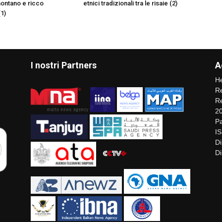
ontano e ricco
etnici tradizionali tra le risaie (2)
(1)
I nostri Partners
A
He
Re
Re
2
Pa
I
Di
Di