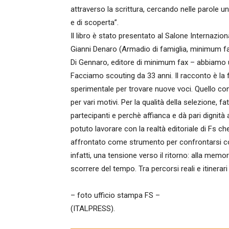
attraverso la scrittura, cercando nelle parole u
e di scoperta”.
Il libro è stato presentato al Salone Internaziona
Gianni Denaro (Armadio di famiglia, minimum fax
Di Gennaro, editore di minimum fax – abbiamo un
Facciamo scouting da 33 anni. Il racconto è la fo
sperimentale per trovare nuove voci. Quello con
per vari motivi. Per la qualità della selezione, fa
partecipanti e perchè affianca e dà pari dignità a
potuto lavorare con la realtà editoriale di Fs ch
affrontato come strumento per confrontarsi con
infatti, una tensione verso il ritorno: alla memor
scorrere del tempo. Tra percorsi reali e itinerari
– foto ufficio stampa FS –
(ITALPRESS).