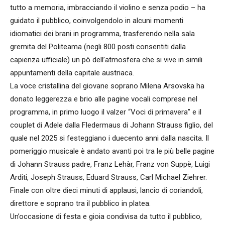
tutto a memoria, imbracciando il violino e senza podio – ha
guidato il pubblico, coinvolgendolo in alcuni momenti
idiomatici dei brani in programma, trasferendo nella sala
gremita del Politeama (negli 800 posti consentiti dalla
capienza ufficiale) un pò dell’atmosfera che si vive in simili
appuntamenti della capitale austriaca.
La voce cristallina del giovane soprano Milena Arsovska ha
donato leggerezza e brio alle pagine vocali comprese nel
programma, in primo luogo il valzer “Voci di primavera” e il
couplet di Adele dalla Fledermaus di Johann Strauss figlio, del
quale nel 2025 si festeggiano i duecento anni dalla nascita. Il
pomeriggio musicale è andato avanti poi tra le più belle pagine
di Johann Strauss padre, Franz Lehàr, Franz von Suppè, Luigi
Arditi, Joseph Strauss, Eduard Strauss, Carl Michael Ziehrer.
Finale con oltre dieci minuti di applausi, lancio di coriandoli,
direttore e soprano tra il pubblico in platea.
Un’occasione di festa e gioia condivisa da tutto il pubblico,