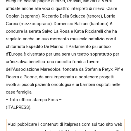
eseguito celebri pagine di Bizet, Rossini, Mozart e Verdi
affidate anche alle voci di quattro interpreti di rilievo: Claire
Coolen (soprano), Riccardo Della Sciucca (tenore), Lorrie
Garcia (mezzosoprano), Domenico Balzani (baritono) A
condurre la serata Salvo La Rosa e Katia Ricciarelli che ha
regalato anche un suo momento musicale natalizio con il
chitarrista Espedito De Marino. Il Parlamento più antico
d’Europa è diventato per una sera un teatro soprattutto per
un’iniziativa benefica: una raccolta fondi a favore
dell’Associazione Maredolce, fondata da Stefania Petyx, Pif e
Ficarra e Picone, da anni impegnata a sostenere progetti
rivolti ai piccoli pazienti oncologici e ai bambini ospitati nelle
case famiglia.
– foto ufficio stampa Foss –
(ITALPRESS).
Vuoi pubblicare i contenuti di Italpress.com sul tuo sito web