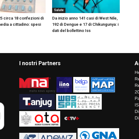
Salute
25 circa 18 confezioni di
Da inizio anno 141 casi di West Nile,
edia a cittadino: spesi
192 di Dengue e 17 di Chikungunya: i
dati del bollettino Iss
I nostri Partners
A
He
Re
Re
2
Pa
I
Di
Di