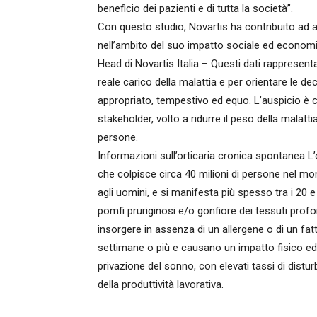
beneficio dei pazienti e di tutta la società”.
Con questo studio, Novartis ha contribuito ad an
nell’ambito del suo impatto sociale ed econo
Head di Novartis Italia – Questi dati rapprese
reale carico della malattia e per orientare le deci
appropriato, tempestivo ed equo. L’auspicio è c
stakeholder, volto a ridurre il peso della malatti
persone.
Informazioni sull’orticaria cronica spontanea L
che colpisce circa 40 milioni di persone nel m
agli uomini, e si manifesta più spesso tra i 20 e
pomfi pruriginosi e/o gonfiore dei tessuti profo
insorgere in assenza di un allergene o di un fat
settimane o più e causano un impatto fisico ed 
privazione del sonno, con elevati tassi di distur
della produttività lavorativa.