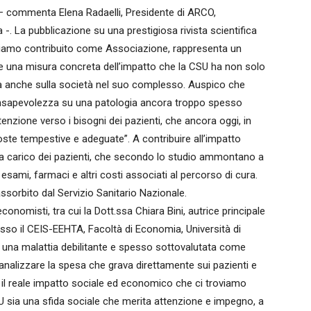
 – commenta Elena Radaelli, Presidente di ARCO,
 -. La pubblicazione su una prestigiosa rivista scientifica
abbiamo contribuito come Associazione, rappresenta un
e una misura concreta dell’impatto che la CSU ha non solo
ma anche sulla società nel suo complesso. Auspico che
onsapevolezza su una patologia ancora troppo spesso
zione verso i bisogni dei pazienti, che ancora oggi, in
poste tempestive e adeguate”. A contribuire all’impatto
a carico dei pazienti, che secondo lo studio ammontano a
esami, farmaci e altri costi associati al percorso di cura.
sorbito dal Servizio Sanitario Nazionale.
conomisti, tra cui la Dott.ssa Chiara Bini, autrice principale
resso il CEIS-EEHTA, Facoltà di Economia, Università di
una malattia debilitante e spesso sottovalutata come
o analizzare la spesa che grava direttamente sui pazienti e
il reale impatto sociale ed economico che ci troviamo
U sia una sfida sociale che merita attenzione e impegno, a