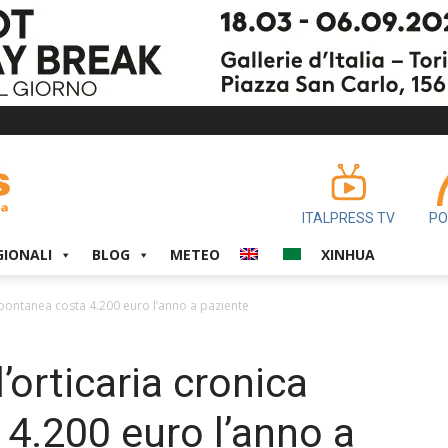
ITALPRESS TV
PO
GIONALI
BLOG
METEO
XINHUA
 spontanea costa 4.200 euro l’anno a paziente
’orticaria cronica
4.200 euro l’anno a