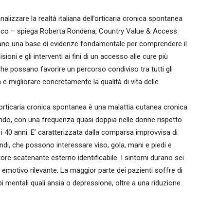
alizzare la realtà italiana dell’orticaria cronica spontanea
mico – spiega Roberta Rondena, Country Value & Access
ntano una base di evidenze fondamentale per comprendere il
sioni e gli interventi ai fini di un accesso alle cure più
he possano favorire un percorso condiviso tra tutti gli
a e migliorare concretamente la qualità di vita delle
’orticaria cronica spontanea è una malattia cutanea cronica
ondo, con una frequenza quasi doppia nelle donne rispetto
 i 40 anni. E’ caratterizzata dalla comparsa improvvisa di
ndi, che possono interessare viso, gola, mani e piedi e
tore scatenante esterno identificabile. I sintomi durano sei
emotivo rilevante. La maggior parte dei pazienti soffre di
bi mentali quali ansia o depressione, oltre a una riduzione