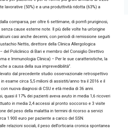
ate lavorative (50%) e a una produttività ridotta (63%) a
dalla comparsa, per oltre 6 settimane, di pomfi pruriginosi,
nza cause esterne note. Il più delle volte ha un’origine
lcuni casi anche decenni, con periodi di remissione seguiti
stachio Nettis, direttore della Clinica Allergologica
– del Policlinico di Bari e membro del Consiglio Direttivo
Asma e Immunologia Clinica) – Per le sue caratteristiche, la
nche a causa della sua imprevedibilità”.
 rilevato dal precedente studio osservazionale retrospettivo
n esame circa 5,5 milioni di assistiti/anno tra il 2016 e il
 con nuova diagnosi di CSU e età media di 36 anni.
, quasi il 17% dei pazienti aveva avuto in media 1,6 ricoveri
ttuato in media 2,4 accessi al pronto soccorso e 3 visite
ne del peso della malattia in termini di ricorso a servizi
irca 1.900 euro per paziente a carico del SSN.
 alle relazioni sociali, il peso dell’orticaria cronica spontanea