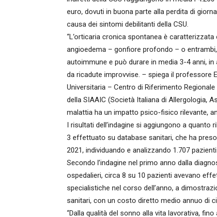
euro, dovuti in buona parte alla perdita di giorn
causa dei sintomi debilitanti della CSU.
“L’orticaria cronica spontanea è caratterizzata 
angioedema – gonfiore profondo – o entrambi, se
autoimmune e può durare in media 3-4 anni, in a
da ricadute improvvise. – spiega il professore Eu
Universitaria – Centro di Riferimento Regionale 
della SIAAIC (Società Italiana di Allergologia, 
malattia ha un impatto psico-fisico rilevante, a
I risultati dell’indagine si aggiungono a quanto
3 effettuato su database sanitari, che ha preso i
2021, individuando e analizzando 1.707 pazienti
Secondo l’indagine nel primo anno dalla diagnosi
ospedalieri, circa 8 su 10 pazienti avevano effe
specialistiche nel corso dell’anno, a dimostrazio
sanitari, con un costo diretto medio annuo di c
“Dalla qualità del sonno alla vita lavorativa, fino