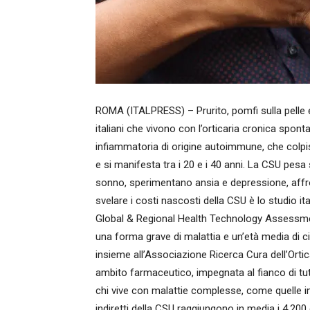
ROMA (ITALPRESS) – Prurito, pomfi sulla pelle e
italiani che vivono con l’orticaria cronica spo
infiammatoria di origine autoimmune, che colpi
e si manifesta tra i 20 e i 40 anni. La CSU pesa s
sonno, sperimentano ansia e depressione, affron
svelare i costi nascosti della CSU è lo studio ita
Global & Regional Health Technology Assessment
una forma grave di malattia e un’età media di ci
insieme all’Associazione Ricerca Cura dell’Ortic
ambito farmaceutico, impegnata al fianco di tut
chi vive con malattie complesse, come quelle im
indiretti della CSU raggiungono in media i 4.200