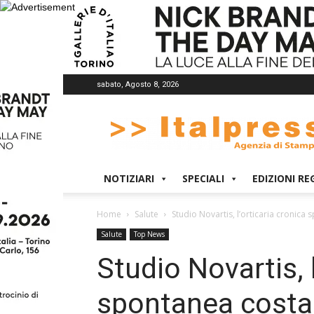
sabato, Agosto 8, 2026
Italpress
NOTIZIARI
SPECIALI
EDIZIONI RE
Home
Salute
Studio Novartis, l’orticaria cronica
Salute
Top News
Studio Novartis, l
spontanea costa 