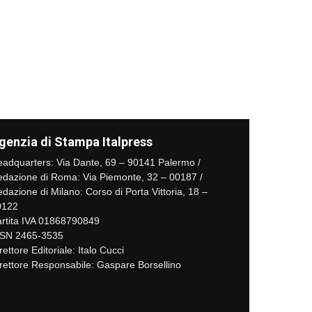
genzia di Stampa Italpress
adquarters: Via Dante, 69 – 90141 Palermo /
dazione di Roma: Via Piemonte, 32 – 00187 /
dazione di Milano: Corso di Porta Vittoria, 18 –
0122
rtita IVA 01868790849
SSN 2465-3535
rettore Editoriale: Italo Cucci
rettore Responsabile: Gaspare Borsellino