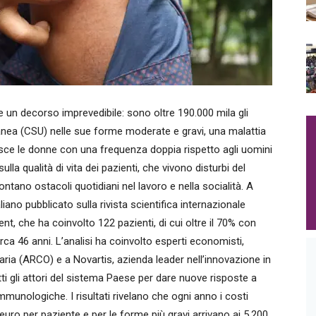
 un decorso imprevedibile: sono oltre 190.000 mila gli
ntanea (CSU) nelle sue forme moderate e gravi, una malattia
sce le donne con una frequenza doppia rispetto agli uomini
ulla qualità di vita dei pazienti, che vivono disturbi del
tano ostacoli quotidiani nel lavoro e nella socialità. A
liano pubblicato sulla rivista scientifica internazionale
, che ha coinvolto 122 pazienti, di cui oltre il 70% con
rca 46 anni. L’analisi ha coinvolto esperti economisti,
aria (ARCO) e a Novartis, azienda leader nell’innovazione in
ti gli attori del sistema Paese per dare nuove risposte a
munologiche. I risultati rivelano che ogni anno i costi
 euro per paziente e per le forme più gravi arrivano ai 5.200