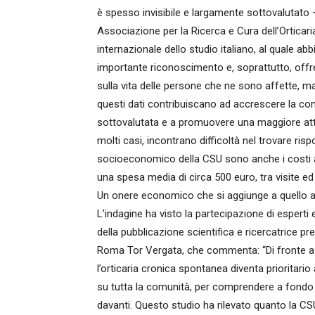
è spesso invisibile e largamente sottovalutato
Associazione per la Ricerca e Cura dell’Orticaria
internazionale dello studio italiano, al quale 
importante riconoscimento e, soprattutto, offr
sulla vita delle persone che ne sono affette, 
questi dati contribuiscano ad accrescere la c
sottovalutata e a promuovere una maggiore atten
molti casi, incontrano difficoltà nel trovare ris
socioeconomico della CSU sono anche i costi 
una spesa media di circa 500 euro, tra visite ed 
Un onere economico che si aggiunge a quello as
L’indagine ha visto la partecipazione di esperti e
della pubblicazione scientifica e ricercatrice p
Roma Tor Vergata, che commenta: “Di fronte a 
l’orticaria cronica spontanea diventa prioritari
su tutta la comunità, per comprendere a fondo 
davanti. Questo studio ha rilevato quanto la CS