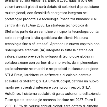
termiche ad alta efficienza. Entro il 2030, quasi il 50% dei
volumi annuali globali sarà dotato di soluzioni di propulsione
multiregionali, con flessibilità energetica integrata nel
portafoglio prodotti. La tecnologia “made for humans” è al
centro di FaSTLAne 2030. La strategia tecnologica di
Stellantis parte da un semplice principio: la tecnologia conta
solo se migliora la vita quotidiana dei clienti. Nessuna
tecnologia fine a sè stessa”. Aprendo un nuovo capitolo con
l’intelligenza artificiale (IA) integrata in tutta la catena del
valore, il piano prevede lo sviluppo di tecnologie globali in
collaborazione con partner di primo livello, da implementare
poi localmente nei marchi e nei prodotti in ciascuna regione:
STLA Brain, l’architettura software e di calcolo centrale
scalabile di Stellantis; STLA SmartCockpit, definirà un nuovo
modo per i clienti di interagire con i propri veicoli; STLA
AutoDrive, il sistema scalabile di guida autonoma dell’azienda.
Tutte queste tecnologie saranno lanciate nel 2027. Entro il
2030, il 35% dei volumi annuali globali sarà dotato di almeno