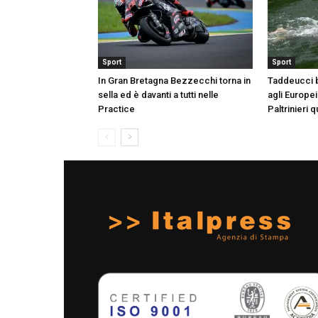
Sport
Sport
In Gran Bretagna Bezzecchi torna in
Taddeucci 
sella ed è davanti a tutti nelle
agli Europei
Practice
Paltrinieri 