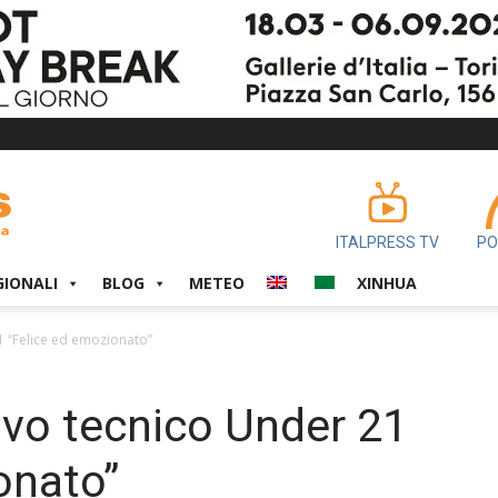
ITALPRESS TV
PO
GIONALI
BLOG
METEO
XINHUA
1 “Felice ed emozionato”
uovo tecnico Under 21
onato”