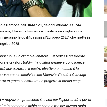
ia il timone dell’
Under 21
, da oggi affidato a
Silvio
scara, il tecnico toscano è pronto a raccogliere una
inizieranno le qualificazioni all’Europeo 2027, che mette in
 Angeles 2028.
Under 21 a un ottimo allenatore
– afferma il presidente
re e di valori.
Baldini ha qualità umane e conoscenze
tà agli azzurrini. Il nostro obiettivo principale è la
er questo ho condiviso con Maurizio Viscidi e Gianluigi
erta in grado di costruire un progetto di medio-lungo
ni –
ringrazio il presidente Gravina per l’opportunità e per la
o del mio percorso e abbia pensato a me per questo ruolo.