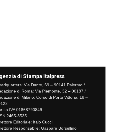
genzia di Stampa Italpress
adquarters: Via Dante, 69 – 90141 Palermo /
dazione di Roma: Via Piemonte, 32 – 00187 /
dazione di Milano: Corso di Porta Vittoria, 18 –
0122
rtita IVA 01868790849
SSN 2465-3535
rettore Editoriale: Italo Cucci
rettore Responsabile: Gaspare Borsellino