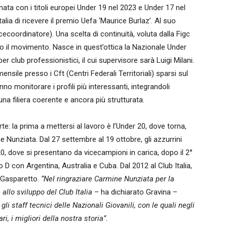
inata con i titoli europei Under 19 nel 2023 e Under 17 nel
ia di ricevere il premio Uefa ‘Maurice Burlaz’. Al suo
ecoordinatore). Una scelta di continuità, voluta dalla Figc
utto il movimento. Nasce in quest’ottica la Nazionale Under
er club professionistici, il cui supervisore sarà Luigi Milani.
sile presso i Cft (Centri Federali Territoriali) sparsi sul
anno monitorare i profili più interessanti, integrandoli
una filiera coerente e ancora più strutturata.
te: la prima a mettersi al lavoro è l’Under 20, dove torna,
 Nunziata. Dal 27 settembre al 19 ottobre, gli azzurrini
, dove si presentano da vicecampioni in carica, dopo il 2°
o D con Argentina, Australia e Cuba. Dal 2012 al Club Italia,
 Gasparetto.
“Nel ringraziare Carmine Nunziata per la
 allo sviluppo del Club Italia
– ha dichiarato Gravina –
 gli staff tecnici delle Nazionali Giovanili, con le quali negli
i, i migliori della nostra storia”.