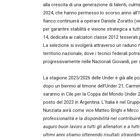
alla crescita di una generazione di talenti, culm
2024, che hanno permesso lo scorso anno all’Ital
fianco continuerà a operare Daniele Zoratto (vic
per garantire stabilità e visione strategica a t
14, dedicata ai calciatori classe 2012 tesserati p
La selezione si svolgerà attraverso un raduno men
territorio nazionale, dove i tecnici federali potr
progressivamente nelle Nazionali Giovanili, per 
La stagione 2025/2026 delle Under è già alle por
dopo un biennio al timone dell’Under 21, Carmine
saranno in Cile per la Coppa del Mondo Under 20
posto del 2023 in Argentina. L’Italia è nel Grupp
Nunziata avrà come vice Matteo Brighi e Mirco
professionalità e la disponibilità nel contribuire
auguro buon lavoro a tutti gli allenatori e a tutti
ultimi anni stiamo ottenendo risultati straordinar