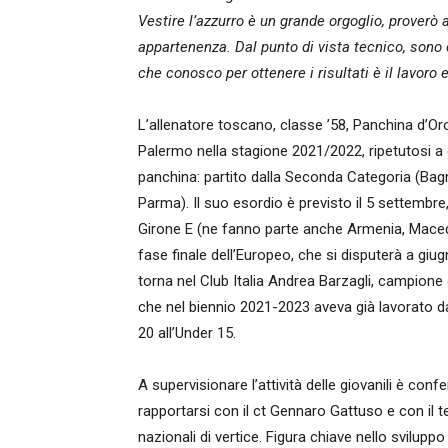
Vestire l’azzurro è un grande orgoglio, proverò 
appartenenza. Dal punto di vista tecnico, sono
che conosco per ottenere i risultati è il lavoro e
L’allenatore toscano, classe ’58, Panchina d’Or
Palermo nella stagione 2021/2022, ripetutosi a 
panchina: partito dalla Seconda Categoria (Bagno
Parma). Il suo esordio è previsto il 5 settembre
Girone E (ne fanno parte anche Armenia, Macedon
fase finale dell’Europeo, che si disputerà a giugn
torna nel Club Italia Andrea Barzagli, campio
che nel biennio 2021-2023 aveva già lavorato da 
20 all’Under 15.
A supervisionare l’attività delle giovanili è conf
rapportarsi con il ct Gennaro Gattuso e con il te
nazionali di vertice. Figura chiave nello sviluppo