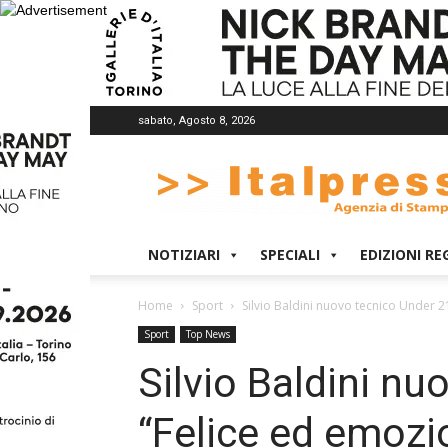
sabato, Agosto 8, 2026
Italpress
NOTIZIARI
SPECIALI
EDIZIONI RE
Home
Sport
Silvio Baldini nuovo tecnico Under 2
Sport
Top News
Silvio Baldini n
“Felice ed emozi