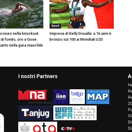
Sport
bronzo nella knockout
Impresa di Kelly Doualla: a 16 anni è
 di fondo, oro a Gose.
bronzo sui 100 ai Mondiali U20
quarto nella gara maschile
I nostri Partners
A
He
Re
Re
2
Pa
I
Di
Di