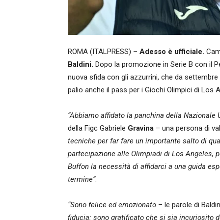
ROMA (ITALPRESS) –
Adesso è ufficiale.
Camb
Baldini.
Dopo la promozione in Serie B con il Pe
nuova sfida con gli azzurrini, che da settembre 
palio anche il pass per i Giochi Olimpici di Los
“Abbiamo affidato la panchina della Nazionale 
della Figc Gabriele
Gravina
– una persona di valo
tecniche per far fare un importante salto di quali
partecipazione alle Olimpiadi di Los Angeles, p
Buffon la necessità di affidarci a una guida esp
termine”
.
“Sono felice ed emozionato
– le parole di Baldi
fiducia: sono gratificato che si sia incuriosit