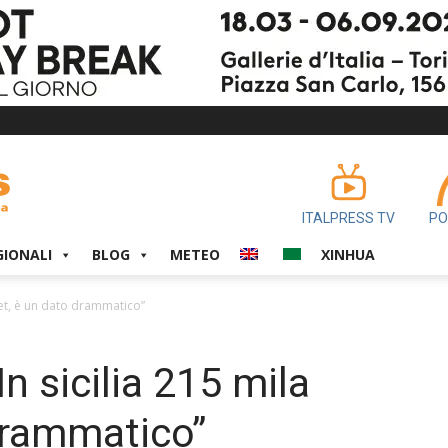
ITALPRESS TV
PO
GIONALI
BLOG
METEO
XINHUA
neet, è un dato drammatico”
n sicilia 215 mila
drammatico”