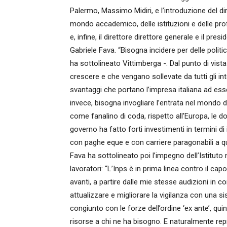
Palermo, Massimo Midiri, e l’introduzione del dir
mondo accademico, delle istituzioni e delle profe
e, infine, il direttore direttore generale e il pre
Gabriele Fava. “Bisogna incidere per delle politi
ha sottolineato Vittimberga -. Dal punto di vis
crescere e che vengano sollevate da tutti gli intop
svantaggi che portano l’impresa italiana ad es
invece, bisogna invogliare l’entrata nel mondo d
come fanalino di coda, rispetto all’Europa, le 
governo ha fatto forti investimenti in termini d
con paghe eque e con carriere paragonabili a que
Fava ha sottolineato poi l’impegno dell’Istituto
lavoratori: “L’Inps è in prima linea contro il c
avanti, a partire dalle mie stesse audizioni in
attualizzare e migliorare la vigilanza con una s
congiunto con le forze dell’ordine ‘ex ante’, qu
risorse a chi ne ha bisogno. E naturalmente repr