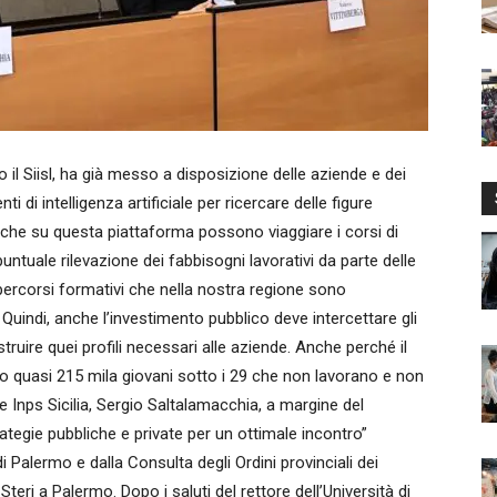
il Siisl, ha già messo a disposizione delle aziende e dei
i di intelligenza artificiale per ricercare delle figure
nche su questa piattaforma possono viaggiare i corsi di
uale rilevazione dei fabbisogni lavorativi da parte delle
 percorsi formativi che nella nostra regione sono
Quindi, anche l’investimento pubblico deve intercettare gli
struire quei profili necessari alle aziende. Anche perché il
o quasi 215 mila giovani sotto i 29 che non lavorano e non
le Inps Sicilia, Sergio Saltalamacchia, a margine del
ategie pubbliche e private per un ottimale incontro”
 di Palermo e dalla Consulta degli Ordini provinciali dei
teri a Palermo. Dopo i saluti del rettore dell’Università di