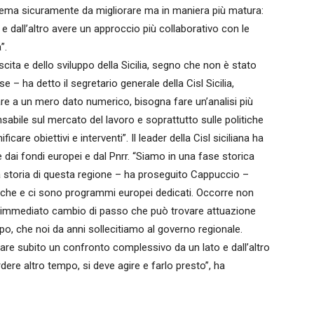
stema sicuramente da migliorare ma in maniera più matura:
 e dall’altro avere un approccio più collaborativo con le
”.
escita e dello sviluppo della Sicilia, segno che non è stato
 – ha detto il segretario generale della Cisl Sicilia,
e a un mero dato numerico, bisogna fare un’analisi più
sabile sul mercato del lavoro e soprattutto sulle politiche
ficare obiettivi e interventi”. Il leader della Cisl siciliana ha
 dai fondi europei e dal Pnrr. “Siamo in una fase storica
 storia di questa regione – ha proseguito Cappuccio –
iche e ci sono programmi europei dedicati. Occorre non
 un immediato cambio di passo che può trovare attuazione
ppo, che noi da anni sollecitiamo al governo regionale.
are subito un confronto complessivo da un lato e dall’altro
dere altro tempo, si deve agire e farlo presto”, ha