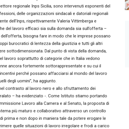
ettore regionale Inps Sicilia, sono intervenuti esponenti del
ssioni, delle organizzazioni sindacali e datoriali regionali
sidente dell’Inps, rispettivamente Valeria Vittimberga e
che del lavoro efficaci sia sulla domanda sia sull’offerta –
ta dell’offerta, bisogna fare in modo che le imprese possano
pi burocratici di lentezza della giustizia e tutti gli altri
sere sottodimensionata. Dal punto di vista della domanda,
el lavoro soprattutto di categorie che in Italia vedono
donne ancora fortemente sottorappresentate e su cui il
i incentivi perché possano affacciarsi al mondo del lavoro
lli degli uomini”, ha aggiunto.
 nel contrasto al lavoro nero e allo sfruttamento dei
aporalato – ha evidenziato -. Come Istituto stiamo portando
 commissione Lavoro alla Camera e al Senato, la proposta di
istema più maturo e collaborativo attraverso un controllo
indi prima e non dopo in maniera tale da potere erogare le
imere quelle situazioni di lavoro irregolare e frodi a carico