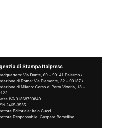
genzia di Stampa Italpress
adquarters: Via Dante, 69 – 90141 Palermo /
dazione di Roma: Via Piemonte, 32 – 00187 /
dazione di Milano: Corso di Porta Vittoria, 18 –
0122
rtita IVA 01868790849
SSN 2465-3535
rettore Editoriale: Italo Cucci
rettore Responsabile: Gaspare Borsellino