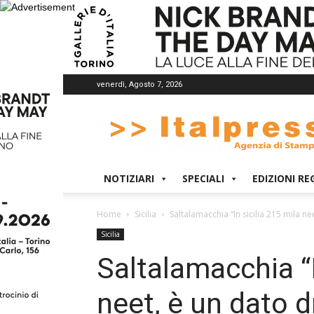
venerdì, Agosto 7, 2026
Italpress
NOTIZIARI
SPECIALI
EDIZIONI RE
Home
Sicilia
Saltalamacchia “In sicilia 215 mila 
Sicilia
Saltalamacchia “I
neet, è un dato 