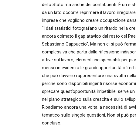
dello Stato ma anche dei contribuenti. È un si
da un lato occorre reprimere il lavoro irregolare
imprese che vogliono creare occupazione sana
“I dati statistici fotografano un ritardo nella cr
ancora colmato il gap atavico dal resto del Paese
Sebastiano Cappuccio”. Ma non ci si può fermar
complessiva che parta dalla riflessione indispen
attive sul lavoro, elementi indispensabili per piani
messo in evidenza le grandi opportunità offerte
che può davvero rappresentare una svolta nella
perché sono disponibili ingenti risorse econom
sprecare quest’opportunità irripetibile, serve
nel piano strategico sulla crescita e sullo svilu
Ribadiamo ancora una volta la necessità di avvi
tematico sulle singole questioni. Non si può per
concluso.