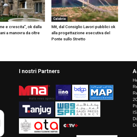
Calabria
e e crescita”, ok dalla
Mit, dal Consiglio Lavori pubblici ok
ani a manovra da oltre
alla progettazione esecutiva del
Ponte sullo Stretto
I nostri Partners
A
He
Re
Re
2
Pa
I
Di
Di