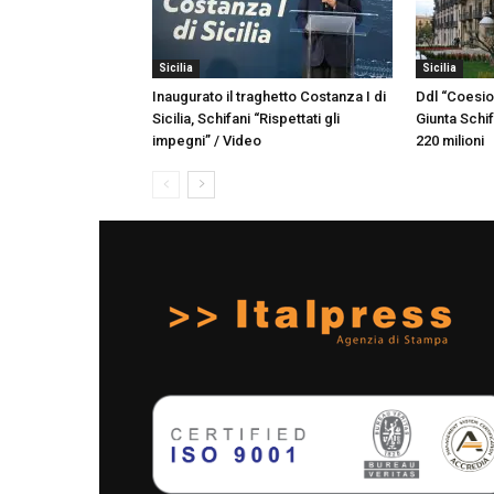
Sicilia
Sicilia
Inaugurato il traghetto Costanza I di
Ddl “Coesion
Sicilia, Schifani “Rispettati gli
Giunta Schif
impegni” / Video
220 milioni