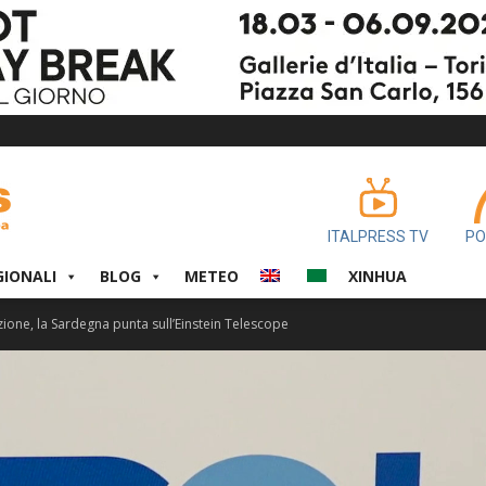
ITALPRESS TV
PO
GIONALI
BLOG
METEO
XINHUA
zione, la Sardegna punta sull’Einstein Telescope