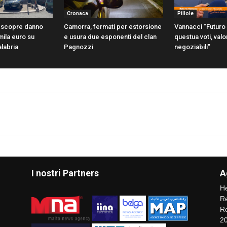
Cronaca
Pillole
i scopre danno
Camorra, fermati per estorsione
Vannacci “Futuro
mila euro su
e usura due esponenti del clan
questua voti, val
alabria
Pagnozzi
negoziabili”
I nostri Partners
A
He
Re
Re
2