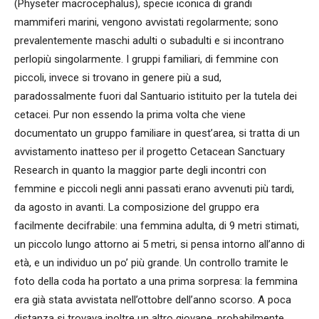
(Physeter macrocephalus), specie iconica di grandi
mammiferi marini, vengono avvistati regolarmente; sono
prevalentemente maschi adulti o subadulti e si incontrano
perlopiù singolarmente. I gruppi familiari, di femmine con
piccoli, invece si trovano in genere più a sud,
paradossalmente fuori dal Santuario istituito per la tutela dei
cetacei. Pur non essendo la prima volta che viene
documentato un gruppo familiare in quest’area, si tratta di un
avvistamento inatteso per il progetto Cetacean Sanctuary
Research in quanto la maggior parte degli incontri con
femmine e piccoli negli anni passati erano avvenuti più tardi,
da agosto in avanti. La composizione del gruppo era
facilmente decifrabile: una femmina adulta, di 9 metri stimati,
un piccolo lungo attorno ai 5 metri, si pensa intorno all’anno di
età, e un individuo un po’ più grande. Un controllo tramite le
foto della coda ha portato a una prima sorpresa: la femmina
era già stata avvistata nell’ottobre dell’anno scorso. A poca
distanza si trovava inoltre un altro giovane, probabilmente