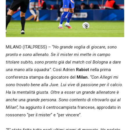
MILANO (ITALPRESS) –
“Ho grande voglia di giocare, sono
pronto e sono allenato. Se il mister mi mette in campo
titolare subito, sono pronto già dal match col Bologna a dare
una mano alla squadra”
. Così Adrien
Rabiot
nella prima
conferenza stampa da giocatore del
Milan.
“Con Allegri mi
sono trovato bene alla Juve. Lui vive di passione per il calcio.
Ha la mentalità giusta. Oltre a esser un grande allenatore è
anche una grande persona. Sono contento di ritrovarlo qui al
Milan”,
ha aggiunto il centrocampista francese, approdato in
rossonero “per il mister” e “per vincere”.
“E’ stato fatto tutto negli ultimi giorni di mercato. Ho parlato