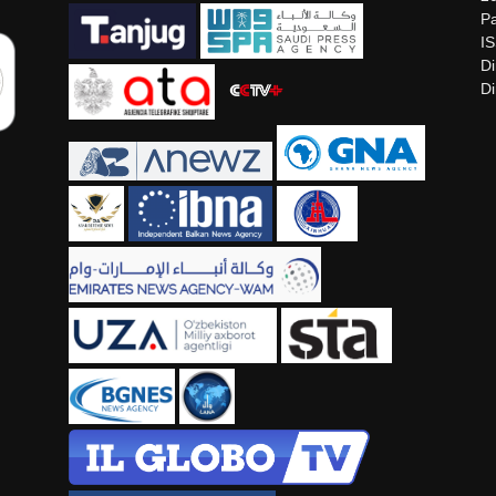
Pa
I
Di
Di