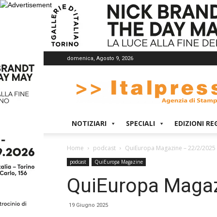
domenica, Agosto 9, 2026
Italpress
NOTIZIARI
SPECIALI
EDIZIONI RE
Home
podcast
QuiEuropa Magazine – 22/2/2025
podcast
QuiEuropa Magazine
QuiEuropa Magaz
19 Giugno 2025