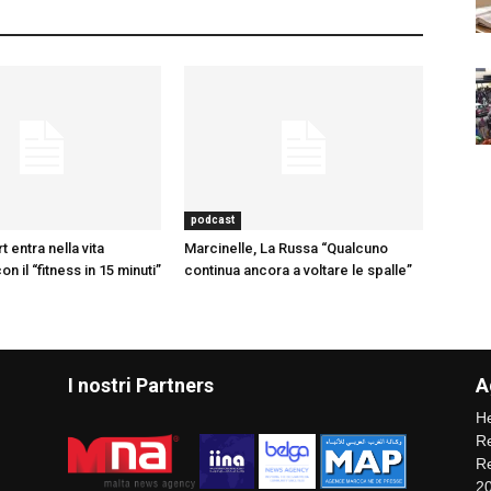
podcast
t entra nella vita
Marcinelle, La Russa “Qualcuno
n il “fitness in 15 minuti”
continua ancora a voltare le spalle”
I nostri Partners
A
He
Re
Re
2