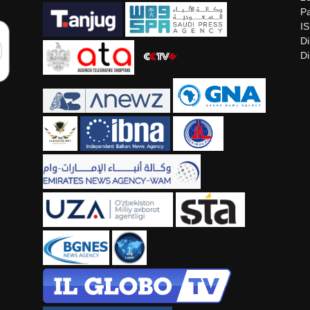
Pa
I
Di
Di