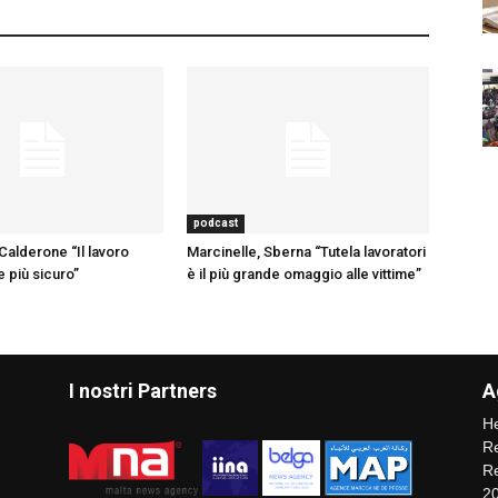
podcast
Calderone “Il lavoro
Marcinelle, Sberna “Tutela lavoratori
 più sicuro”
è il più grande omaggio alle vittime”
I nostri Partners
A
He
Re
Re
2