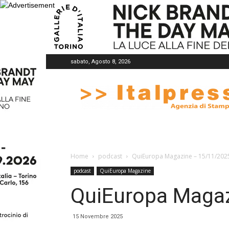
sabato, Agosto 8, 2026
Italpress
Home
podcast
QuiEuropa Magazine – 15/11/202
podcast
QuiEuropa Magazine
QuiEuropa Maga
15 Novembre 2025