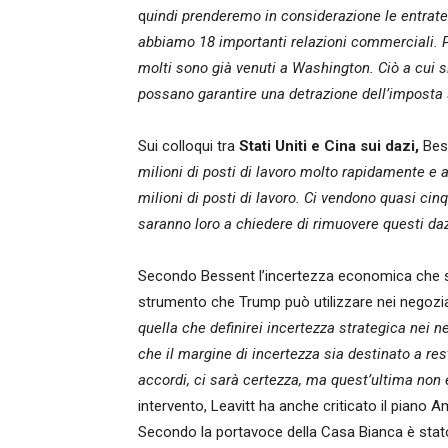
q
uindi prenderemo in considerazione le entrate
abbiamo 18 importanti relazioni commerciali. Pa
molti sono già venuti a Washington. Ciò a cui si 
possano garantire una detrazione dell’imposta s
Sui colloqui tra
Stati Uniti e Cina sui dazi,
Bess
milioni di posti di lavoro molto rapidamente e 
milioni di posti di lavoro. Ci vendono quasi cin
saranno loro a chiedere di rimuovere questi daz
Secondo Bessent l’incertezza economica che st
strumento che Trump può utilizzare nei negozia
quella che definirei incertezza strategica nei n
che il margine di incertezza sia destinato a r
accordi, ci sarà certezza, ma quest’ultima non è
intervento, Leavitt ha anche criticato il piano
Secondo la portavoce della Casa Bianca è sta