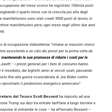
ll’occupazione del mese scorso ha registrato 100mila posti
, segnando il quarto mese con la crescita più alta degli
re manifatturiero sono stati creati 9000 posti di lavoro, in
ettore manifatturiero persi ogni mese negli ultimi due anni
tt.
so di occupazione statunitense “
rimane ai massimi storici
anno assistendo a un calo dei prezzi per la prima volta da
 mantenendo le sue promesse di ridurre i costi per le
eavitt –
i prezzi generali per i beni di consumo hanno
è insediato, dai biglietti aerei ai veicoli usati, passando
posto fine alla guerra sconsiderata di Joe Biden contro
a ripristinato il predominio energetico americano”.
retario del Tesoro Scott Bessent
ha risposto ad una
ione Trump sui dazi tra entrate tariffarie a lungo termine e
nazione di entrambe le cose
– ha affermato Bessent –