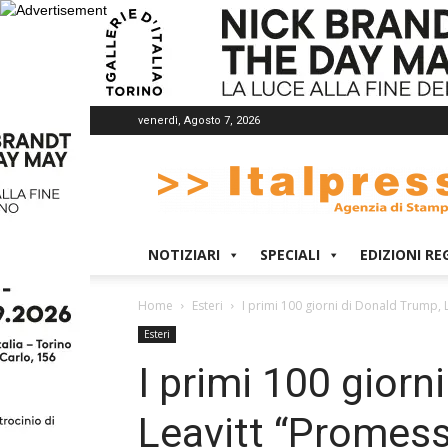
venerdì, Agosto 7, 2026
Italpress
NOTIZIARI
SPECIALI
EDIZIONI RE
Home
Esteri
I primi 100 giorni di Donald Trump,
Esteri
I primi 100 giorn
Leavitt “Promess