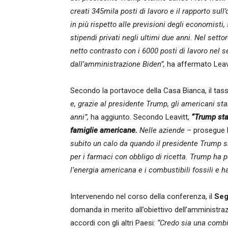
creati 345mila posti di lavoro e il rapporto su
in più rispetto alle previsioni degli economisti
stipendi privati negli ultimi due anni. Nel setto
netto contrasto con i 6000 posti di lavoro nel s
dall’amministrazione Biden”,
ha affermato Leavi
Secondo la portavoce della Casa Bianca, il tas
e, grazie al presidente Trump, gli americani st
anni”,
ha aggiunto. Secondo Leavitt,
“Trump sta
famiglie americane.
Nelle aziende
– prosegue L
subito un calo da quando il presidente Trump si 
per i farmaci con obbligo di ricetta. Trump ha 
l’energia americana e i combustibili fossili e h
Intervenendo nel corso della conferenza, il
Seg
domanda in merito all’obiettivo dell’amministraz
accordi con gli altri Paesi:
“Credo sia una combi