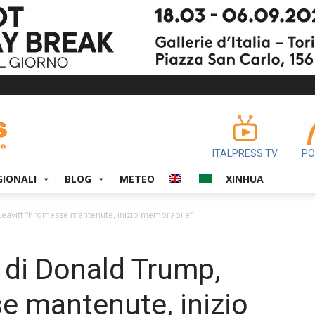
ITALPRESS TV
PO
GIONALI
BLOG
METEO
XINHUA
 Leavitt “Promesse mantenute, inizio memorabile”
i di Donald Trump,
e mantenute, inizio