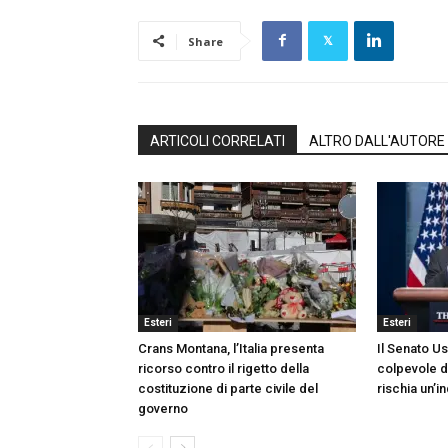
Share
ARTICOLI CORRELATI
ALTRO DALL'AUTORE
Esteri
Esteri
Crans Montana, l’Italia presenta
Il Senato U
ricorso contro il rigetto della
colpevole d
costituzione di parte civile del
rischia un’
governo