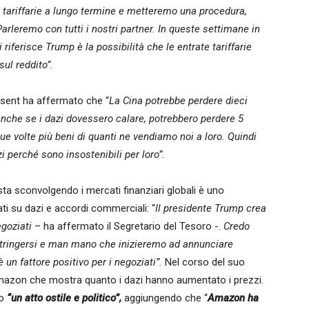
 tariffarie a lungo termine e metteremo una procedura,
rleremo con tutti i nostri partner. In queste settimane in
riferisce Trump è la possibilità che le entrate tariffarie
ul reddito”.
ent ha affermato che “
La Cina potrebbe perdere dieci
anche se i dazi dovessero calare, potrebbero perdere 5
que volte più beni di quanti ne vendiamo noi a loro. Quindi
i perché sono insostenibili per loro”.
a sconvolgendo i mercati finanziari globali è uno
ti su dazi e accordi commerciali: “
Il presidente Trump crea
egoziati
– ha affermato il Segretario del Tesoro -.
Credo
estringersi e man mano che inizieremo ad annunciare
 un fattore positivo per i negoziati”.
Nel corso del suo
 Amazon che mostra quanto i dazi hanno aumentato i prezzi.
to
“un atto ostile e politico”,
aggiungendo che “
Amazon ha