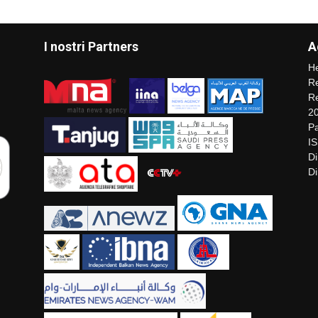
I nostri Partners
A
He
Re
Re
2
Pa
I
Di
Di