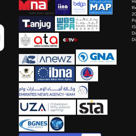
Re
Re
2
Pa
I
Di
Di