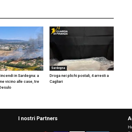
Sardegna
ncendi in Sardegna: a
Droga nei plichi postali, 4 arresti a
e vicino alle case, tre
Cagliari
 Desulo
I nostri Partners
A
He