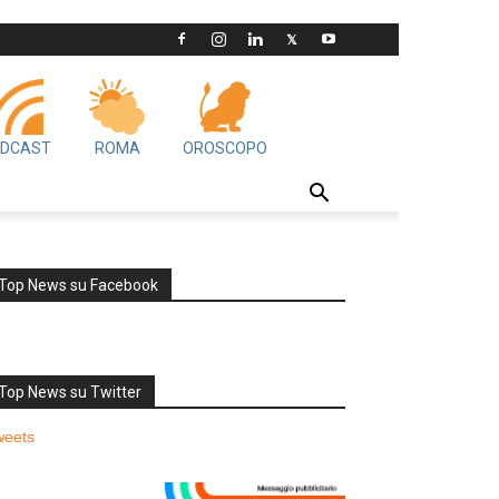
DCAST
ROMA
OROSCOPO
Top News su Facebook
Top News su Twitter
weets