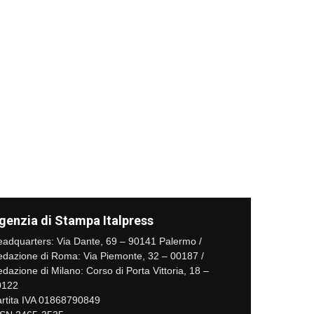
genzia di Stampa Italpress
adquarters: Via Dante, 69 – 90141 Palermo /
dazione di Roma: Via Piemonte, 32 – 00187 /
dazione di Milano: Corso di Porta Vittoria, 18 –
0122
rtita IVA 01868790849