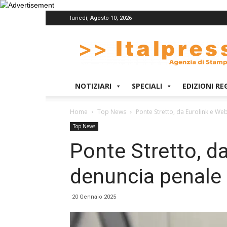
lunedì, Agosto 10, 2026
Italpress
NOTIZIARI
SPECIALI
EDIZIONI RE
Home
Top News
Ponte Stretto, da Eurolink e We
Top News
Ponte Stretto, d
denuncia penale 
20 Gennaio 2025