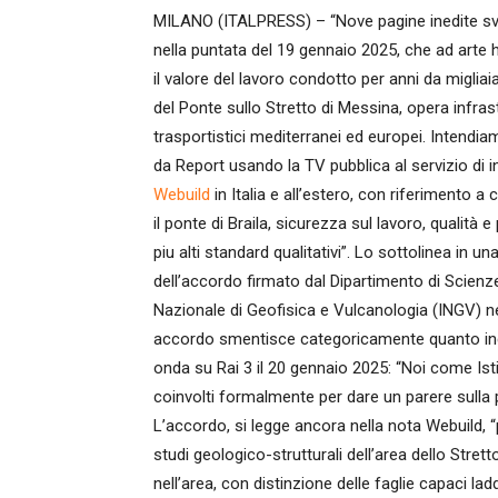
MILANO (ITALPRESS) – “Nove pagine inedite svela
nella puntata del 19 gennaio 2025, che ad arte h
il valore del lavoro condotto per anni da migliai
del Ponte sullo Stretto di Messina, opera infrastr
trasportistici mediterranei ed europei. Intendi
da Report usando la TV pubblica al servizio di in
Webuild
in Italia e all’estero, con riferimento
il ponte di Braila, sicurezza sul lavoro, qualità 
piu alti standard qualitativi”. Lo sottolinea in 
dell’accordo firmato dal Dipartimento di Scienze 
Nazionale di Geofisica e Vulcanologia (INGV) ne
accordo smentisce categoricamente quanto indi
onda su Rai 3 il 20 gennaio 2025: “Noi come Ist
coinvolti formalmente per dare un parere sulla p
L’accordo, si legge ancora nella nota Webuild, “
studi geologico-strutturali dell’area dello Stretto
nell’area, con distinzione delle faglie capaci la