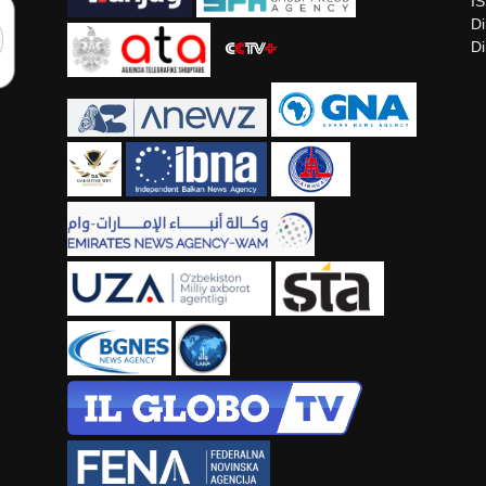
I
Di
Di