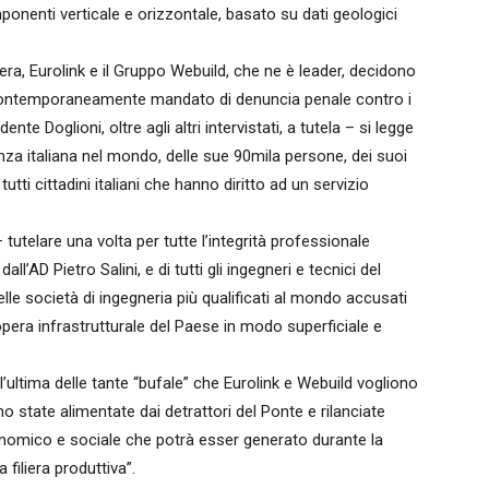
mponenti verticale e orizzontale, basato su dati geologici
ra, Eurolink e il Gruppo Webuild, che ne è leader, decidono
o contemporaneamente mandato di denuncia penale contro i
ente Doglioni, oltre agli altri intervistati, a tutela – si legge
nza italiana nel mondo, delle sue 90mila persone, dei suoi
tti cittadini italiani che hanno diritto ad un servizio
tutelare una volta per tutte l’integrità professionale
l’AD Pietro Salini, e di tutti gli ingegneri e tecnici del
delle società di ingegneria più qualificati al mondo accusati
 opera infrastrutturale del Paese in modo superficiale e
’ultima delle tante “bufale” che Eurolink e Webuild vogliono
state alimentate dai detrattori del Ponte e rilanciate
onomico e sociale che potrà esser generato durante la
 filiera produttiva”.