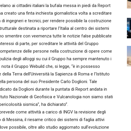
no ai cittadini italiani la bufala messa in piedi da Report
a creato una finta inchiesta giornalistica volta a screditare
a di ingegneri e tecnici, per rendere possibile la costruzione
utturale destinata a riportare l’Italia al centro dei sistemi
amo smentire con veemenza tutte le notizie false pubblicate
teressi di parte, per screditare le attività del Gruppo
 a competenze delle persone nella costruzione di opere come
e pulizia degli alloggi su cui il Gruppo ha sempre mantenuto i
una nota il Gruppo Webuild che, si legge, “è in possesso
della Terra dell’Università la Sapienza di Roma e l’Istituto
lla persona del suo Presidente Carlo Doglioni. Tale
cato da Doglioni durante la puntata di Report andata in
ituto Nazionale di Geofisica e Vulcanologia non siamo stati
ericolosità sismica”, ha dichiarato”.
prevede come attività a carico di INGV la revisione degli
 di Messina, il riesame critico dei sistemi di faglia attivi
ddove possibile, oltre allo studio aggiornato sull’evoluzione