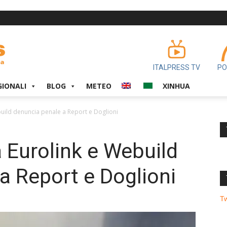
ITALPRESS TV
PO
GIONALI
BLOG
METEO
XINHUA
build denuncia penale a Report e Doglioni
a Eurolink e Webuild
a Report e Doglioni
T