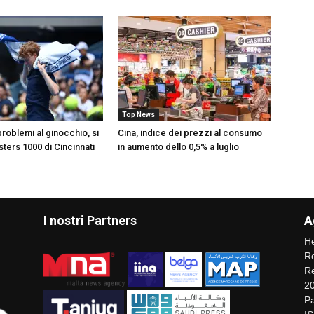
Top News
roblemi al ginocchio, si
Cina, indice dei prezzi al consumo
asters 1000 di Cincinnati
in aumento dello 0,5% a luglio
I nostri Partners
A
He
Re
Re
2
Pa